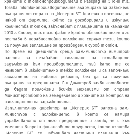
храните с тютюнопроизводители в Разград на 5 юни т.г..
Тогава тютюнопроизводителите алармираха за закъснели
плащания от страна на „Исперих БТ” към тях и посочиха, че
някой от фирмите, който са договорирали и изкупили
количества тютюн, закъсняват с плащанията за кампания
2010 г. Според тях този факт е крайно обезпокоителен и ги
поставя в неравностойно положение спрямо тези, които
са получили заплащане за произведения суров тютюн.
По време на днешната среща зам.-министър Димитров
настоя за незабавно изплащане на оставащите
задължения към производителите, тъй като те се
намират в изключително тежко положение и са започнали
залагането на новата реколта, без да са получили
плащания за предишната. Г-н Димитров заяви готовност
да бъдат приложени всички механизми от страна
Министерството на земеделието и храните за контрол на
изплащането на задълженията.
Изпълнителния директор на „Исперих БТ” запозна зам.-
министъра с положението, в което се намира
управляваното от него предприятие и заяви, че и към
момента въпреки финансовите трудности, които изпитва
„Исперих БТ” се извършват частични плащания към