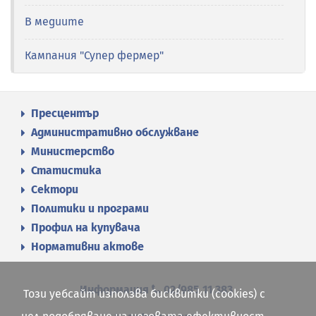
В медиите
Кампания "Супер фермер"
Пресцентър
Административно обслужване
Министерство
Статистика
Сектори
Политики и програми
Профил на купувача
Нормативни актове
Информация
02/985 11 383
Този уебсайт използва бисквитки (cookies) с