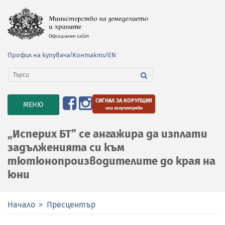
Профил на купувача
|
Контакти
|
EN
СИГНАЛ ЗА КОРУПЦИЯ
TOGGLE
МЕНЮ
или злоупотреби
NAVIGATION
„Исперих БТ” се ангажира да изплати
задълженията си към
тютюнопроизводителите до края на
юни
Начало
Пресцентър