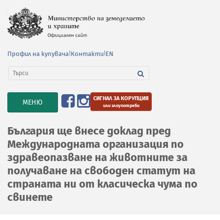
Профил на купувача
|
Контакти
|
EN
СИГНАЛ ЗА КОРУПЦИЯ
TOGGLE
МЕНЮ
или злоупотреби
NAVIGATION
България ще внесе доклад пред
Международната организация по
здравеопазване на животните за
получаване на свободен статут на
страната ни от класическа чума по
свинете