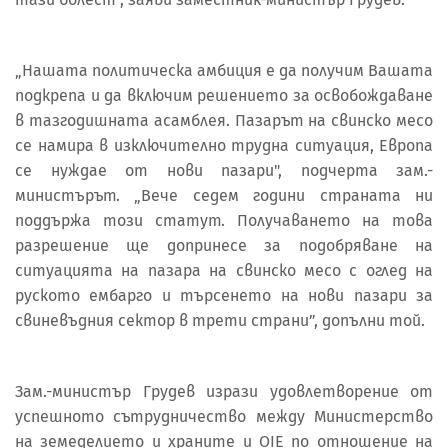
„Нашата политическа амбиция е да получим Вашата
подкрепа и да включим решението за освобождаване
в тазгодишната асамблея. Пазарът на свинско месо
се намира в изключително трудна ситуация, Европа
се нуждае от нови пазари", подчерта зам.-
министърът. „Вече седем години страната ни
поддържа този статут. Получаването на това
разрешение ще допринесе за подобряване на
ситуацията на пазара на свинско месо с оглед на
руското ембарго и търсенето на нови пазари за
свиневъдния сектор в трети страни”, допълни той.
Зам.-министър Грудев изрази удовлетворение от
успешното сътрудничество между Министерство
на земеделието и храните и OIE по отношение на