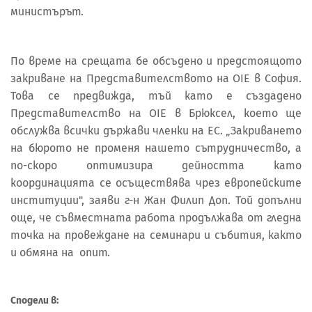
министърът.
По време на срещата бe обсъдено и предстоящото
закриване на Представителството на OIE в София.
Това се предвижда, тъй като е създадено
Представителство на OIE в Брюксел, което ще
обслужва всички държави членки на ЕС. „Закриването
на бюрото не променя нашето сътрудничество, а
по-скоро оптимизира дейността като
координацията се осъществява чрез европейските
институции", заяви г-н Жан Филип Доп. Той допълни
още, че съвместната работа продължава от гледна
точка на провеждане на семинари и събития, както
и обмяна на опит.
Сподели в: