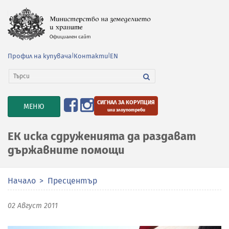
Профил на купувача
|
Контакти
|
EN
СИГНАЛ ЗА КОРУПЦИЯ
TOGGLE
МЕНЮ
или злоупотреби
NAVIGATION
ЕК иска сдруженията да раздават
държавните помощи
Начало
Пресцентър
02 Август 2011