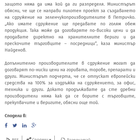
защото няма да има кой да ги разпределя. Министърът
обясни, че ще се направи пилотен проект за създаването
на сдружение на зеленчукопроизводителите в Петричко.
„Ако имате сдружение ще предавате по голям обем
продукция. Така може да договаряте по-високи цени и да
продавате директно на хранителните вериги и да
прескочите търговците – посредници”, каза министър
Найденов.
Допълнително производителите в сдружение могат да
договарят по-ниски цени на горивата, торове, препарати и
други. Министърът подчерта, че се отпускат европейски
средства на 100% за издръжка на сдружението, за офис,
техника и други. Докато продължавате да сте дребни
производители няма как да се борите с търговците,
прекупвачите и веригите, обясни още той.
Сподели в:
Сподели
RSS
Разпечатай