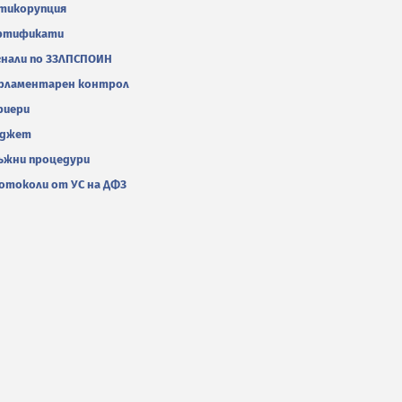
тикорупция
ртификати
гнали по ЗЗЛПСПОИН
рламентарен контрол
риери
джет
ъжни процедури
отоколи от УС на ДФЗ