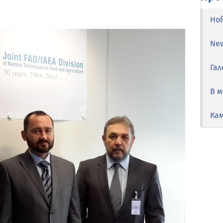
Но
Ne
Гал
В 
Ка