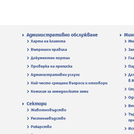
Административно обслужване
Мин
Харта на клиента
Ми
Вътрешни правила
За
Документен портал
Гл
Проверка на преписка
Па
Административни услуги
Дл
в 
Най-често срещани въпроси и отговори
Ст
Комисия за земеделските земи
Од
Сектори
Вт
Животновъдство
Тъ
Растениевъдство
пр
Рибарство
Ис