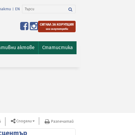
такти
EN
|
СИГНАЛ ЗА КОРУПЦИЯ
или злоупотреби
ативни актове
Статистика
Сподели
S
Разпечатай
сцентър