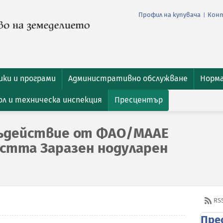
Профил на купувача
Кон
|
ки и програми
Административно обслужване
Норм
л и техническа инспекция
Пресцентър
съдействие от ФАО/МААЕ
естта Заразен нодуларен
RS
Пре