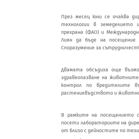
През месец юни се очаква д
технологии в земеделието 
прехрана (ФАО) и Международн
Лиян да бъде на посещение 
Споразумение за сътрудничест
Двамата обсъдиха още възм
здравеопазване на животните
контрол по вредителите в
растениевъдството и животн
В рамките на посещението с
посети лабораториите на дире
от близо с дейностите по тези