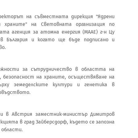
иректорът на съвместната дирекция "Ядрени
и храните" на Световната организация по
ата агенция за атомна енергия (МААЕ) г-н Цу
в България и когато ще бъде подписано и
во.
ожности за сътрудничество в областта на
, безопасност на храните, осъществяване на
ърху земеделските култури и генетика в
овъдството.
и в Австрия заместник-министър Димитров
кцията в град Зайберсдорф, където се запозна
 области.