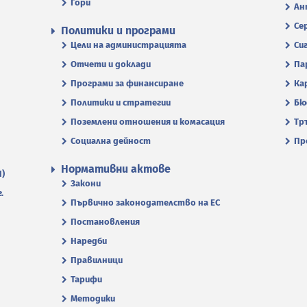
Гори
Ан
Се
Политики и програми
Цели на администрацията
Си
Отчети и доклади
Па
Програми за финансиране
Ка
Политики и стратегии
Бю
Поземлени отношения и комасация
Тр
Социална дейност
Пр
Нормативни актове
П)
Закони
.
Първично законодателство на ЕС
Постановления
Наредби
Правилници
Тарифи
Методики