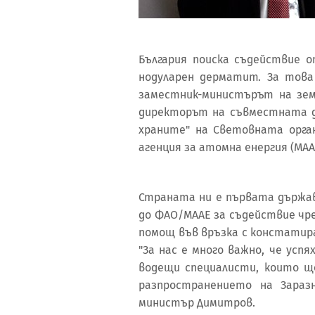
България поиска съдействие 
нодуларен дерматит. За това
заместник-министърът на зе
директорът на съвместната д
храните" на Световната орга
агенция за атомна енергия (МААЕ
Страната ни е първата държав
до ФАО/МААЕ за съдействие чр
помощ във връзка с констатир
"За нас е много важно, че усп
водещи специалисти, които щ
разпространението на Зараз
министър Димитров.