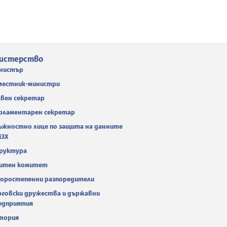
истерство
нистър
местник-министри
авен секретар
рламентарен секретар
ъжностно лице по защита на данните
МЗХ
руктура
итен комитет
оростепенни разпоредители
рговски дружества и държавни
едприятия
тория