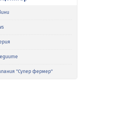
вини
ws
ерия
медиите
мпания "Супер фермер"