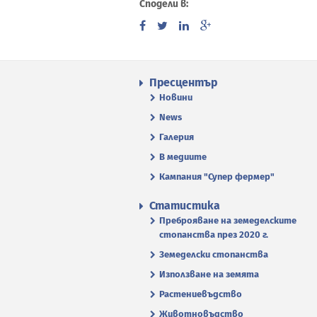
Сподели в:
Пресцентър
Новини
News
Галерия
В медиите
Кампания "Супер фермер"
Статистика
Преброяване на земеделските
стопанства през 2020 г.
Земеделски стопанства
Използване на земята
Растениевъдство
Животновъдство