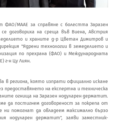
от ФАО/МААЕ за справяне с болестта Заразен
 се договориха на среща във Виена, Австрия
меделието и храните д-р Цветан Димитров и
ирекция "Ядрени технологии в земеделието и
низация по прехрана (ФАО) и Международната
) г-н Цу Лиян.
а в региона, която изпрати официално искане
ез предоставянето на експертна и техническа
аните огнища на Заразен нодуларен дерматит.
яхме да постигнем договореност за покрепа от
е ни помогнат да овладеем максимално бързо
ния нодуларен дерматит", заяви заместник-