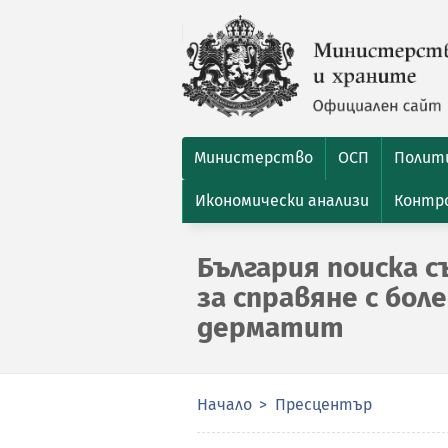
Министерство
ОСП
Полити
Икономически анализи
Контро
България поиска 
за справяне с бол
дерматит
Начало
Пресцентър