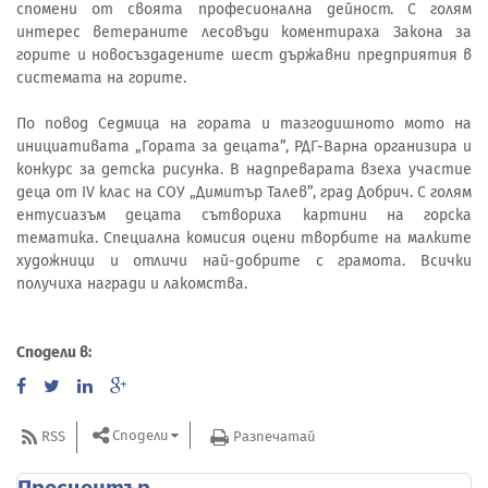
спомени от своята професионална дейност. С голям
интерес ветераните лесовъди коментираха Закона за
горите и новосъздадените шест държавни предприятия в
системата на горите.
По повод Седмица на гората и тазгодишното мото на
инициативата „Гората за децата”, РДГ-Варна организира и
конкурс за детска рисунка. В надпреварата взеха участие
деца от ІV клас на СОУ „Димитър Талев”, град Добрич. С голям
ентусиазъм децата сътвориха картини на горска
тематика. Специална комисия оцени творбите на малките
художници и отличи най-добрите с грамота. Всички
получиха награди и лакомства.
Сподели в:
Сподели
RSS
Разпечатай
Пресцентър