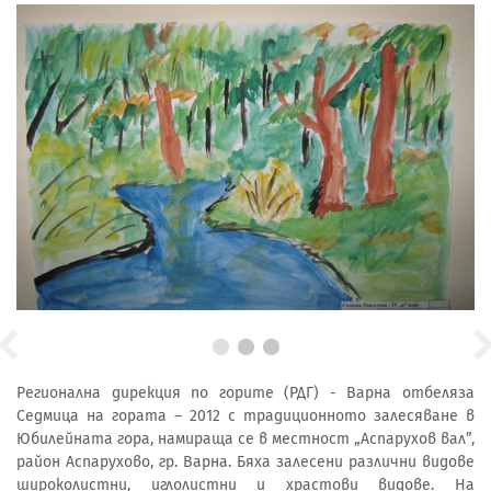
Регионална дирекция по горите (РДГ) - Варна отбеляза
Седмица на гората – 2012 с традиционното залесяване в
Юбилейната гора, намираща се в местност „Аспарухов вал”,
район Аспарухово, гр. Варна. Бяха залесени различни видове
широколистни, иглолистни и храстови видове. На