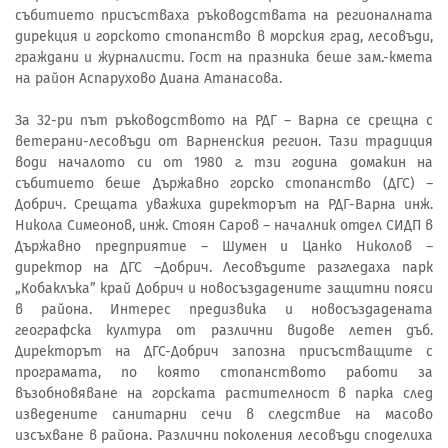
събитието присъстваха ръководствата на регионалната
дирекция и горското стопанство в морския град, лесовъди,
граждани и журналисти. Гост на празника беше зам.-кмета
на район Аспарухово Диана Атанасова.
За 32-ри път ръководството на РДГ – Варна се срещна с
ветерани-лесовъди от Варненския регион. Тази традиция
води началото си от 1980 г. тзи година домакин на
събитието беше Държавно горско стопанство (ДГС) –
Добрич. Срещата уважиха директорът на РДГ-Варна инж.
Никола Симеонов, инж. Стоян Саров – началник отдел СИДП в
Държавно предприятие – Шумен и Цанко Николов –
директор на ДГС –Добрич. Лесовъдите разгледаха парк
„Кобаклъка” край Добрич и новосъздадените защитни пояси
в района. Интерес предизвика и новосъздадената
географска култура от различни видове летен дъб.
Директорът на ДГС-Добрич запозна присъстващите с
програмата, по която стопанството работи за
възобновяване на горската растителност в парка след
изведените санитарни сечи в следствие на масово
изсъхване в района. Различни поколения лесовъди споделиха