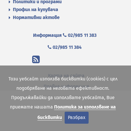
Политики и програми
Профил на купувача
Нормативни актове
Информация
02/985 11 383
02/985 11 384
Карта на сайта
Този уебсайт използва бисквитки (cookies) с цел
Правна информация
подобряване на неговата ефективност.
Продължавайки да използвате уебсайта, Вие
приемате нашата
Политика за използване на
бисквитки
Разбрах