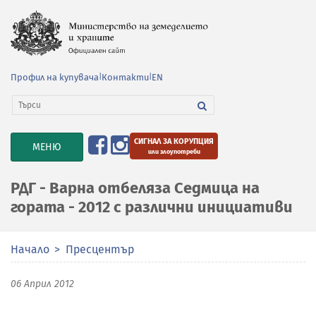
Профил на купувача
|
Контакти
|
EN
СИГНАЛ ЗА КОРУПЦИЯ
TOGGLE
МЕНЮ
или злоупотреби
NAVIGATION
РДГ - Варна отбеляза Седмица на
гората - 2012 с различни инициативи
Начало
Пресцентър
06 Април 2012