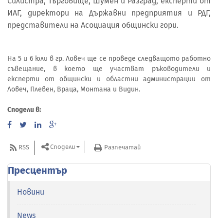
Силистра, Търговище, Шумен и Разград, експерти от
ИАГ, директори на Държавни предприятия и РДГ,
представители на Асоциация общински гори.
На 5 и 6 юли в гр. Ловеч ще се проведе следващото работно
съвещание, в което ще участват ръководители и
експерти от общински и областни администрации от
Ловеч, Плевен, Враца, Монтана и Видин.
Сподели в:
Сподели
RSS
Разпечатай
Пресцентър
Новини
News