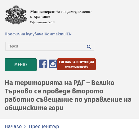
Профил на купувача
|
Контакти
|
EN
СИГНАЛ ЗА КОРУПЦИЯ
TOGGLE
МЕНЮ
или злоупотреби
NAVIGATION
На територията на РДГ – Велико
Търново се проведе второто
работно съвещание по управление на
общинските гори
Начало
Пресцентър