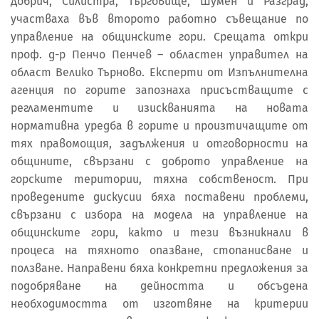
Добрич, Силистра, Търговище, Шумен и Разград,
участваха във второто работно съвещание по
управление на общинските гори. Срещата откри
проф. д-р Пенчо Пенчев – областен управител на
област Велико Търново. Експерти от Изпълнителна
агенция по горите запознаха присъстващите с
регламентите и изискванията на новата
нормативна уредба в горите и произтичащите от
тях правомощия, задължения и отговорности на
общините, свързани с доброто управление на
горските територии, тяхна собственост. При
проведените дискусии бяха поставени проблеми,
свързани с избора на модела на управление на
общинските гори, както и тези възникнали в
процеса на тяхното опазване, стопанисване и
ползване. Направени бяха конкретни предложения за
подобряване на дейността и обсъдена
необходимостта от изготвяне на критерии