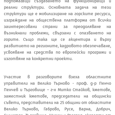
подпомагащи създаването на функциониращи и
реални структури. Основната задача на тези
структури ще е мобилизиране на горските ресурси,
изграждане на обществена платформа от всички
заинтересовани страни за преодоляване на
възникнали проблеми, свързани с опазването на
горите. Също така ще се акцентира и върху
развитието на регионите, кадровото обезпечаване,
усвояване на средства по европейски програми и
изготвяне на конкретни проекти.
Участие в разговорите взеха областните
управители на Велико Търново - проф. д-р Пенчо
Пенчев и Търговище – г-н Митко Стайков, кметове,
заместник кметове, председатели на общински
съвети, представители на 25 общини от областите
Велико Търново, Габрово, Русе, Варна, Добрич,