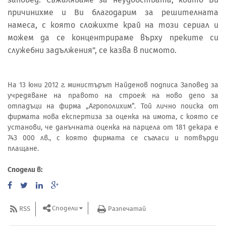
причинихме и Ви благодарим за решителната
намеса, с която сложихте край на този сериал и
можем да се концентрираме върху преките си
служебни задължения”, се казва в писмото.
На 13 юни 2012 г. министърът Найденов подписа Заповед за
учредяване на правото на строеж на ново депо за
отпадъци на фирма „Агрополихим”. Той лично поиска от
фирмата нова експертиза за оценка на имота, с която се
установи, че данъчната оценка на парцела от 181 декара е
743 000 лв., с която фирмата се съгласи и потвърди
плащане.
Сподели в:
Сподели
RSS
Разпечатай