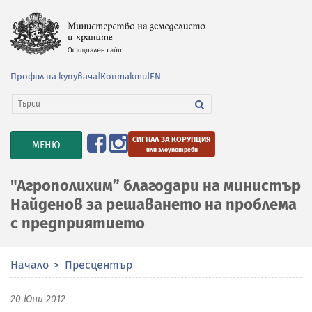
Профил на купувача
|
Контакти
|
EN
СИГНАЛ ЗА КОРУПЦИЯ
TOGGLE
МЕНЮ
или злоупотреби
NAVIGATION
"Агрополихим” благодари на министър
Найденов за решаването на проблема
с предприятието
Начало
Пресцентър
20 Юни 2012