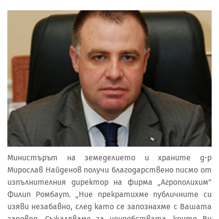
Министърът на земеделието и храните д-р
Мирослав Найденов получи благодарствено писмо от
изпълнителния директор на фирма „Агрополихим”
Филип Ромбаут. „Ние прекратихме публичните си
изяви незабавно, след като се запознахме с Вашата
заповед. Съжаляваме за неудобствата, които Ви