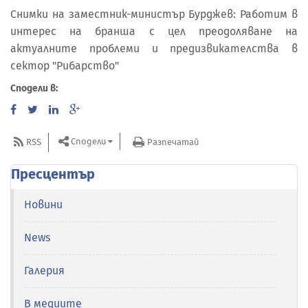
Снимки на заместник-министър Бурджев: Работим в
интерес на бранша с цел преодоляване на
актуалните проблеми и предизвикателства в
сектор "Рибарство"
Сподели в:
Сподели
RSS
Разпечатай
Пресцентър
Новини
News
Галерия
В медиите