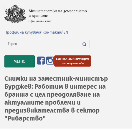
Профил на купувача
|
Контакти
|
EN
СИГНАЛ ЗА КОРУПЦИЯ
TOGGLE
МЕНЮ
или злоупотреби
NAVIGATION
Снимки на заместник-министър
Бурджев: Работим в интерес на
бранша с цел преодоляване на
актуалните проблеми и
предизвикателства в сектор
"Рибарство"