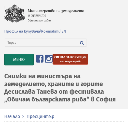
Профил на купувача
|
Контакти
|
EN
СИГНАЛ ЗА КОРУПЦИЯ
TOGGLE
МЕНЮ
или злоупотреби
NAVIGATION
Снимки на министърa на
земеделието, храните и горите
Десислава Танева от фестивала
„Обичам българската риба“ в София
Начало
Пресцентър