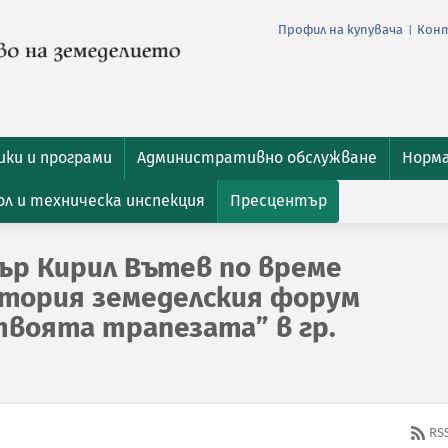
Профил на купувача
Кон
|
ки и програми
Административно обслужване
Норм
л и техническа инспекция
Пресцентър
ър Кирил Вътев по време
тория земеделския форум
воята трапезата” в гр.
RS