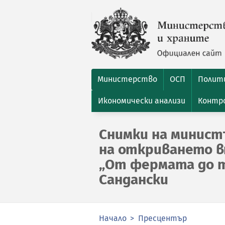
Министерство
ОСП
Полити
Икономически анализи
Контро
Снимки на минист
на откриването в
„От фермата до т
Сандански
Начало
Пресцентър