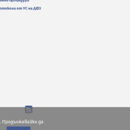
ъжни процедури
отоколи от УС на ДФЗ
. Продължавайки да