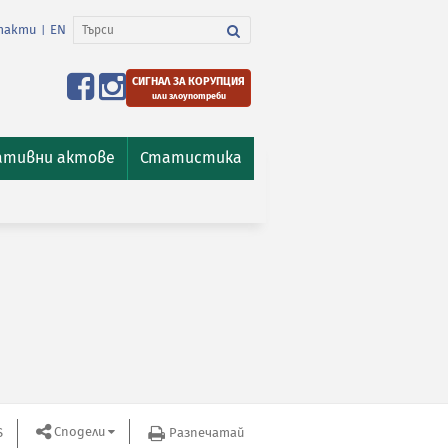
такти
EN
|
СИГНАЛ ЗА КОРУПЦИЯ
или злоупотреби
ативни актове
Статистика
Сподели
S
Разпечатай