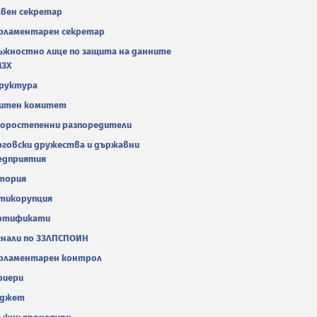
авен секретар
рламентарен секретар
ъжностно лице по защита на данните
МЗХ
руктура
итен комитет
оростепенни разпоредители
рговски дружества и държавни
едприятия
тория
тикорупция
ртификати
гнали по ЗЗЛПСПОИН
рламентарен контрол
риери
джет