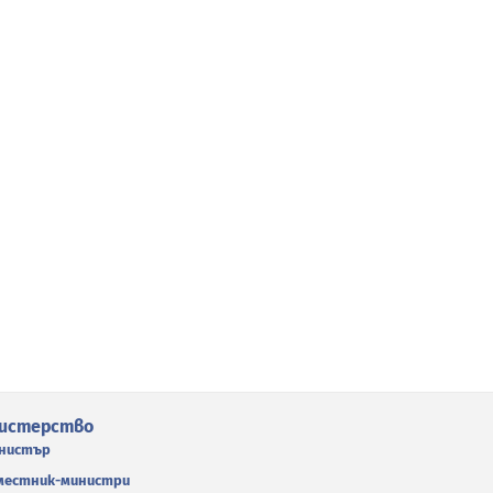
истерство
нистър
местник-министри