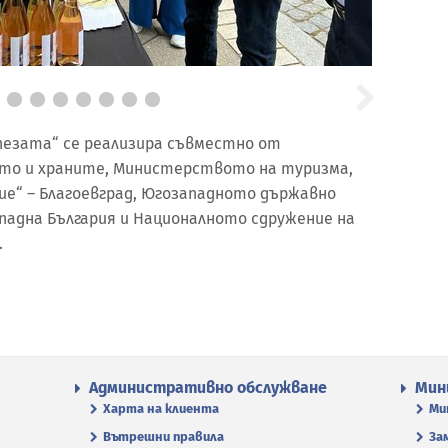
езата“ се реализира съвместно от
то и храните, Министерството на туризма,
е“ – Благоевград, Югозападното държавно
падна България и Националното сдружение на
.
Административно обслужване
Мин
Харта на клиента
Ми
Вътрешни правила
За