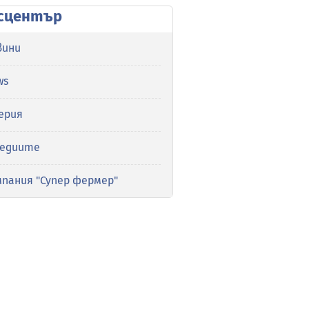
сцентър
вини
ws
ерия
медиите
мпания "Супер фермер"