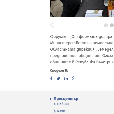
Форумът „От фермата до трап
Министерството на земеделие
Областната дирекция „Земедели
предприятие, общини от Югоза
общините в Република България
Сподели в:
Пресцентър
Новини
News