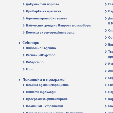
Документен портал
Гл
Проверка на преписка
Па
Административни услуги
Дл
в 
Най-често срещани въпроси и отговори
Ст
Комисия за земеделските земи
Од
Сектори
Вт
Животновъдство
Тъ
Растениевъдство
пр
Рибарство
Ис
Гори
Ан
Се
Политики и програми
Цели на администрацията
Си
Отчети и доклади
Па
Програми за финансиране
Ка
Политики и стратегии
Бю