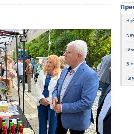
Пре
Но
Ne
Гал
В 
Ка