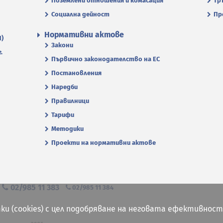
Поземлени отношения и комасация
Тр
Социална дейност
Пр
Нормативни актове
П)
Закони
.
Първично законодателство на ЕС
Постановления
Наредби
Правилници
Тарифи
Методики
Проекти на нормативни актове
я
02/985 11 383
02/985 11 384
ки (cookies) с цел подобряване на неговата ефективност