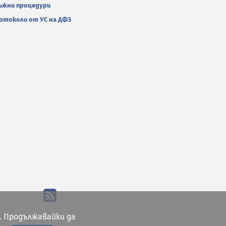
ъжни процедури
отоколи от УС на ДФЗ
. Продължавайки да