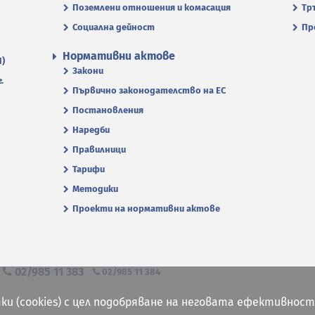
Поземлени отношения и комасация
Тр
Социална дейност
Пр
Нормативни актове
П)
Закони
.
Първично законодателство на ЕС
Постановления
Наредби
Правилници
Тарифи
Методики
Проекти на нормативни актове
я
02/985 11 383
02/985 11 384
ки (cookies) с цел подобряване на неговата ефективност