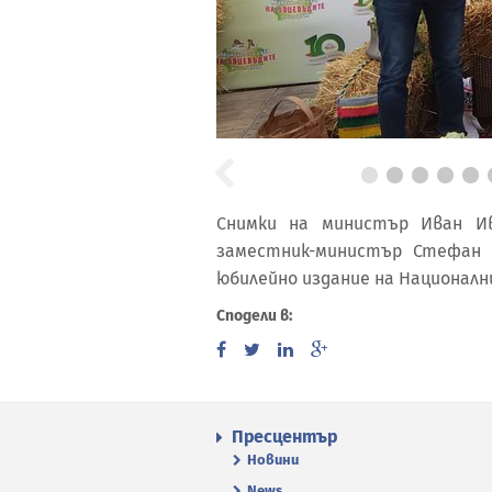
Снимки на министър Иван Ив
заместник-министър Стефан
юбилейно издание на Национални
Сподели в:
Пресцентър
Новини
News