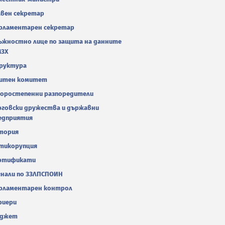
авен секретар
рламентарен секретар
ъжностно лице по защита на данните
МЗХ
руктура
итен комитет
оростепенни разпоредители
рговски дружества и държавни
едприятия
тория
тикорупция
ртификати
гнали по ЗЗЛПСПОИН
рламентарен контрол
риери
джет