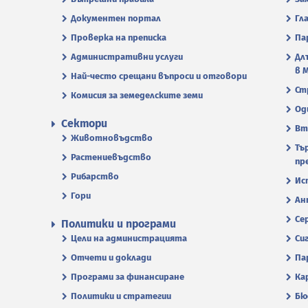
Документен портал
Гл
Проверка на преписка
Па
Административни услуги
Дл
в 
Най-често срещани въпроси и отговори
Ст
Комисия за земеделските земи
Од
Сектори
Вт
Животновъдство
Тъ
Растениевъдство
пр
Рибарство
Ис
Гори
Ан
Се
Политики и програми
Цели на администрацията
Си
Отчети и доклади
Па
Програми за финансиране
Ка
Политики и стратегии
Бю