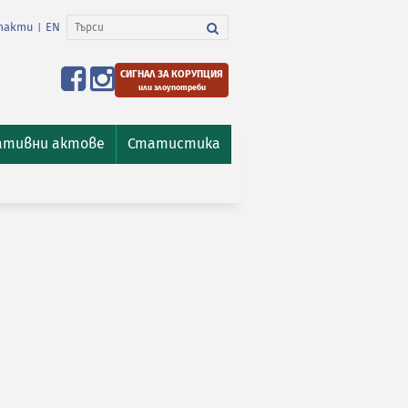
такти
EN
|
СИГНАЛ ЗА КОРУПЦИЯ
или злоупотреби
ативни актове
Статистика