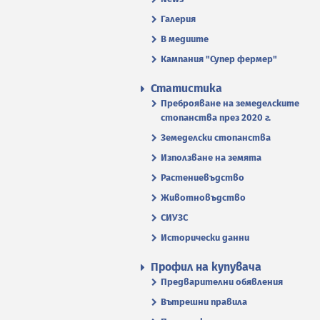
Галерия
В медиите
Кампания "Супер фермер"
Статистика
Преброяване на земеделските
стопанства през 2020 г.
Земеделски стопанства
Използване на земята
Растениевъдство
Животновъдство
СИУЗС
Исторически данни
Профил на купувача
Предварителни обявления
Вътрешни правила