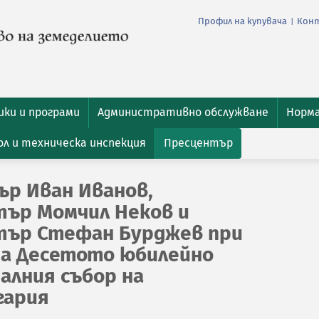
Профил на купувача
Кон
|
ки и програми
Административно обслужване
Норм
л и техническа инспекция
Пресцентър
ър Иван Иванов,
ър Момчил Неков и
тър Стефан Бурджев при
на Десетото юбилейно
алния събор на
гария