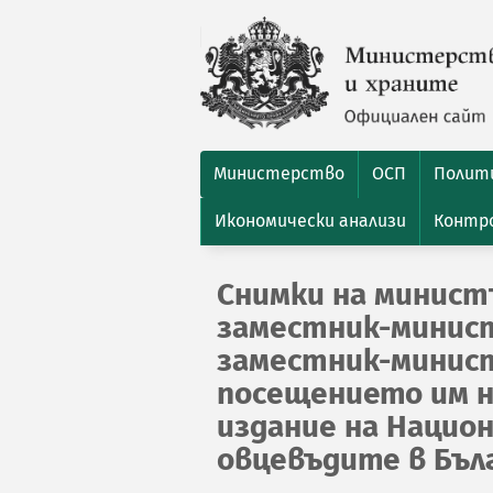
Министерство
ОСП
Полити
Икономически анализи
Контро
Снимки на минист
заместник-минист
заместник-минис
посещението им 
издание на Национ
овцевъдите в Бъл