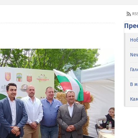
RS
Пре
Но
Ne
Гал
В 
Ка