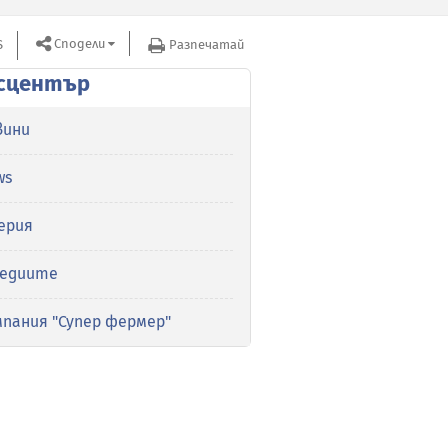
Сподели
S
Разпечатай
сцентър
вини
ws
ерия
медиите
мпания "Супер фермер"