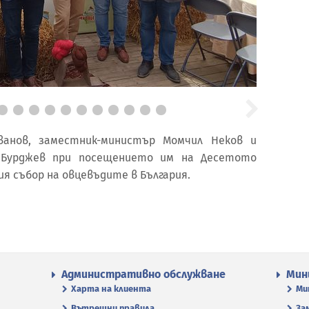
анов, заместник-министър Момчил Неков и
 Бурджев при посещението им на Десетото
я събор на овцевъдите в България.
Административно обслужване
Мин
Харта на клиента
Ми
Вътрешни правила
За