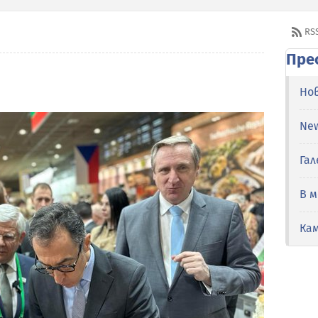
RS
Пре
Но
Ne
Гал
В 
Ка