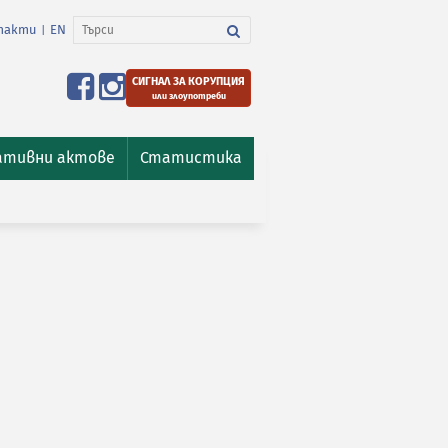
такти
EN
|
СИГНАЛ ЗА КОРУПЦИЯ
или злоупотреби
ативни актове
Статистика