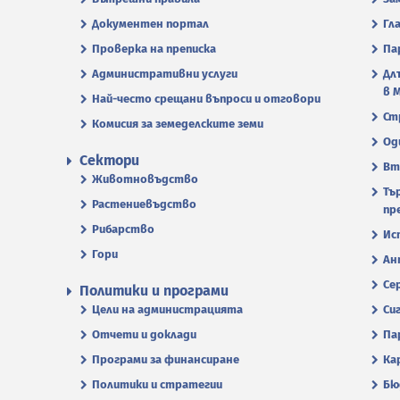
Документен портал
Гл
Проверка на преписка
Па
Административни услуги
Дл
в 
Най-често срещани въпроси и отговори
Ст
Комисия за земеделските земи
Од
Сектори
Вт
Животновъдство
Тъ
Растениевъдство
пр
Рибарство
Ис
Гори
Ан
Се
Политики и програми
Цели на администрацията
Си
Отчети и доклади
Па
Програми за финансиране
Ка
Политики и стратегии
Бю