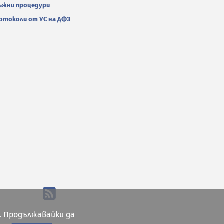
ъжни процедури
отоколи от УС на ДФЗ
. Продължавайки да