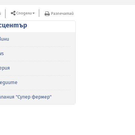
Сподели
S
Разпечатай
сцентър
вини
ws
ерия
медиите
мпания "Супер фермер"