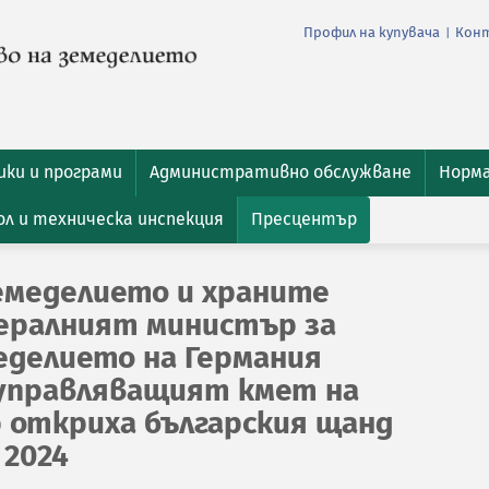
Профил на купувача
Кон
|
ки и програми
Административно обслужване
Норм
л и техническа инспекция
Пресцентър
емеделието и храните
ералният министър за
еделието на Германия
управляващият кмет на
р откриха българския щанд
 2024