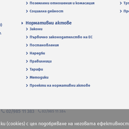
Поземлени отношения и комасация
Тр
Социална дейност
Пр
Нормативни актове
П)
Закони
.
Първично законодателство на ЕС
Постановления
Наредби
Правилници
Тарифи
Методики
Проекти на нормативни актове
я
02/985 11 383
02/985 11 384
ки (cookies) с цел подобряване на неговата ефективност