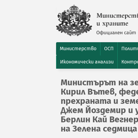
Министерство
ОСП
Полити
Икономически анализи
Контро
Министърът на з
Кирил Вътев, фед
прехраната и зем
Джем Йоздемир и 
Берлин Кай Вегне
на Зелена седмица