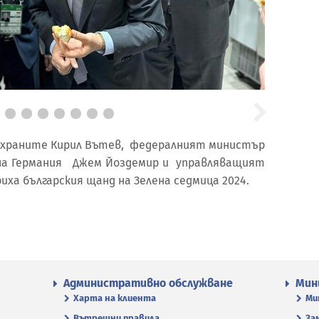
 храните Кирил Вътев, федералният министър
 на Германия Джем Йоздемир и управляващият
иха българския щанд на Зелена седмица 2024.
Административно обслужване
Мин
Харта на клиента
Ми
Вътрешни правила
За