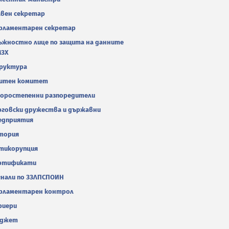
авен секретар
рламентарен секретар
ъжностно лице по защита на данните
МЗХ
руктура
итен комитет
оростепенни разпоредители
рговски дружества и държавни
едприятия
тория
тикорупция
ртификати
гнали по ЗЗЛПСПОИН
рламентарен контрол
риери
джет