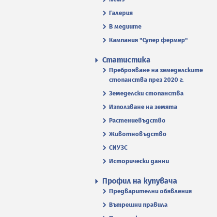
Галерия
В медиите
Кампания "Супер фермер"
Статистика
Преброяване на земеделските
стопанства през 2020 г.
Земеделски стопанства
Използване на земята
Растениевъдство
Животновъдство
СИУЗС
Исторически данни
Профил на купувача
Предварителни обявления
Вътрешни правила