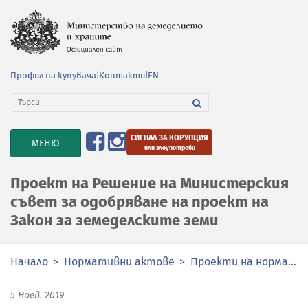
Профил на купувача
|
Контакти
|
EN
СИГНАЛ ЗА КОРУПЦИЯ
TOGGLE
МЕНЮ
или злоупотреби
NAVIGATION
Проект на Решение на Министерския
съвет за одобряване на проект на
Закон за земеделските земи
Начало
Нормативни актове
Проекти на нормативни актове
5 Ноев. 2019