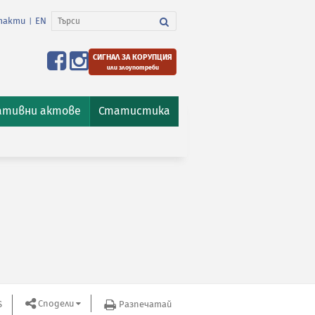
такти
EN
|
СИГНАЛ ЗА КОРУПЦИЯ
или злоупотреби
ативни актове
Статистика
Сподели
S
Разпечатай