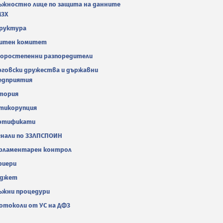
ъжностно лице по защита на данните
МЗХ
руктура
итен комитет
оростепенни разпоредители
рговски дружества и държавни
едприятия
тория
тикорупция
ртификати
гнали по ЗЗЛПСПОИН
рламентарен контрол
риери
джет
ъжни процедури
отоколи от УС на ДФЗ