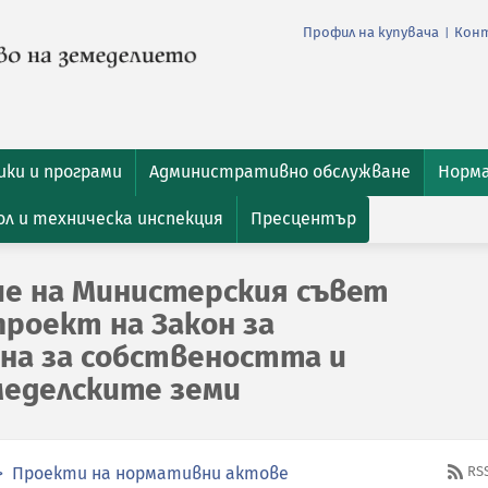
Профил на купувача
Кон
|
ки и програми
Административно обслужване
Норм
л и техническа инспекция
Пресцентър
е на Министерския съвет
проект на Закон за
она за собствеността и
меделските земи
Проекти на нормативни актове
RS