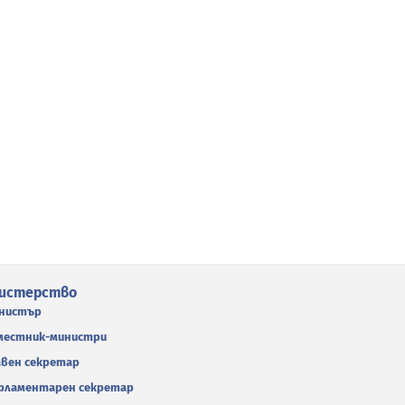
истерство
нистър
местник-министри
авен секретар
рламентарен секретар