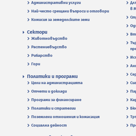
Административни услуги
Дл
в 
Най-често срещани въпроси и отговори
Ст
Комисия за земеделските земи
Од
Сектори
Вт
Животновъдство
Тъ
Растениевъдство
пр
Рибарство
Ис
Гори
Ан
Се
Политики и програми
Цели на администрацията
Си
Отчети и доклади
Па
Програми за финансиране
Ка
Политики и стратегии
Бю
Поземлени отношения и комасация
Тр
Социална дейност
Пр