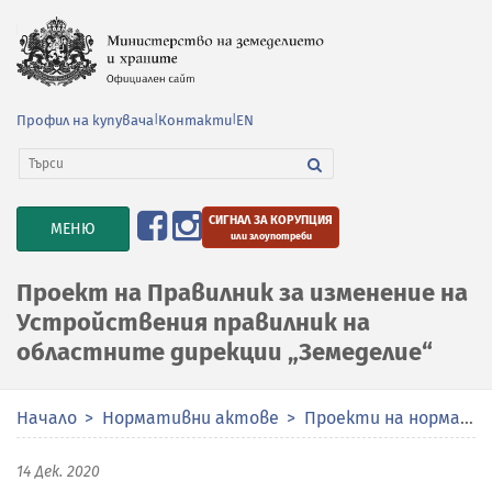
Профил на купувача
|
Контакти
|
EN
СИГНАЛ ЗА КОРУПЦИЯ
TOGGLE
МЕНЮ
или злоупотреби
NAVIGATION
Проект на Правилник за изменение на
Устройствения правилник на
областните дирекции „Земеделие“
Начало
Нормативни актове
Проекти на нормативни актове
14 Дек. 2020