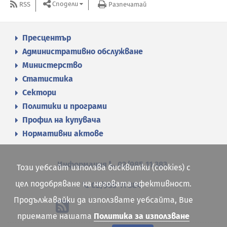
Сподели
RSS
Разпечатай
Пресцентър
Административно обслужване
Министерство
Статистика
Сектори
Политики и програми
Профил на купувача
Нормативни актове
Информация
02/985 11 383
Този уебсайт използва бисквитки (cookies) с
цел подобряване на неговата ефективност.
02/985 11 384
Продължавайки да използвате уебсайта, Вие
приемате нашата
Политика за използване