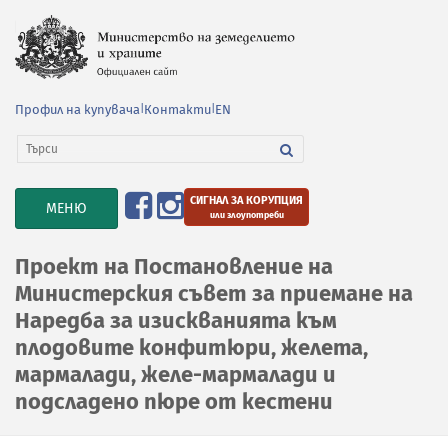
Профил на купувача
|
Контакти
|
EN
СИГНАЛ ЗА КОРУПЦИЯ
TOGGLE
МЕНЮ
или злоупотреби
NAVIGATION
Проект на Постановление на
Министерския съвет за приемане на
Наредба за изискванията към
плодовите конфитюри, желета,
мармалади, желе-мармалади и
подсладено пюре от кестени