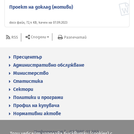
Проект на доклад (мотиви)
docx файл, 72,4 KB, качен на 07.09.2023
Сподели
RSS
Разпечатай
Пресцентър
Административно обслужване
Министерство
Статистика
Сектори
Политики и програми
Профил на купувача
Нормативни актове
Информация
02/985 11 383
Този уебсайт използва бисквитки (cookies) с