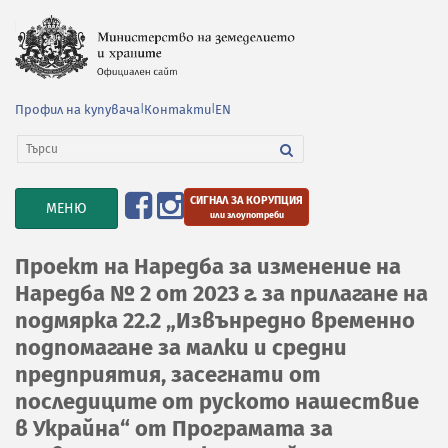
Профил на купувача
|
Контакти
|
EN
СИГНАЛ ЗА КОРУПЦИЯ
TOGGLE
МЕНЮ
или злоупотреби
NAVIGATION
Проект на Наредба за изменение на
Наредба № 2 от 2023 г. за прилагане на
подмярка 22.2 „Извънредно временно
подпомагане за малки и средни
предприятия, засегнати от
последиците от руското нашествие
в Украйна“ от Програмата за