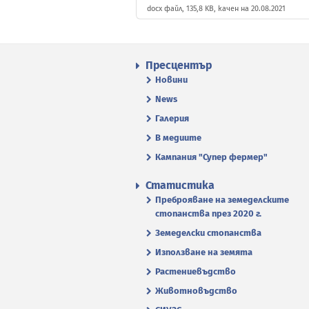
docx файл, 135,8 KB, качен на 20.08.2021
Пресцентър
Новини
News
Галерия
В медиите
Кампания "Супер фермер"
Статистика
Преброяване на земеделските
стопанства през 2020 г.
Земеделски стопанства
Използване на земята
Растениевъдство
Животновъдство