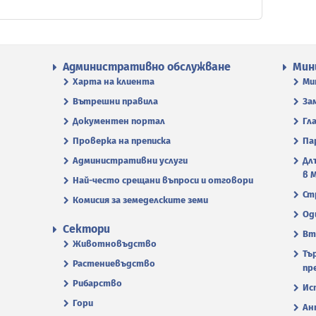
Административно обслужване
Мин
Харта на клиента
Ми
Вътрешни правила
За
Документен портал
Гл
Проверка на преписка
Па
Административни услуги
Дл
в 
Най-често срещани въпроси и отговори
Ст
Комисия за земеделските земи
Од
Сектори
Вт
Животновъдство
Тъ
Растениевъдство
пр
Рибарство
Ис
Гори
Ан