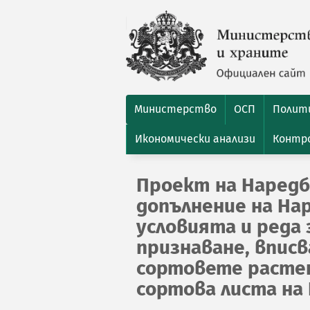
Министерство
ОСП
Полити
Икономически анализи
Контро
Проект на Наредб
допълнение на Нар
условията и реда
признаване, вписв
сортовете расте
сортова листа на