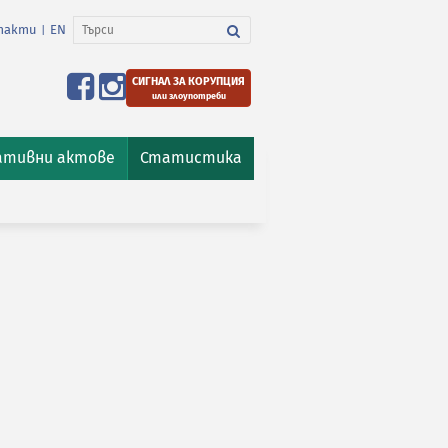
такти
EN
|
СИГНАЛ ЗА КОРУПЦИЯ
или злоупотреби
ативни актове
Статистика