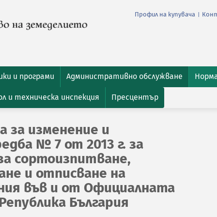
Профил на купувача
Кон
|
ки и програми
Административно обслужване
Норм
л и техническа инспекция
Пресцентър
а за изменение и
едба № 7 от 2013 г. за
 за сортоизпитване,
ане и отписване на
ния във и от Официалната
 Република България