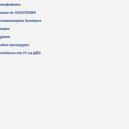
ртификати
гнали по ЗЗЛПСПОИН
рламентарен контрол
риери
джет
ъжни процедури
отоколи от УС на ДФЗ