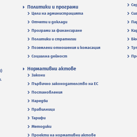
Се
Политики и програми
Цели на администрацията
Си
Отчети и доклади
Па
Програми за финансиране
Ка
Политики и стратегии
Бю
Поземлени отношения и комасация
Тр
Социална дейност
Пр
Нормативни актове
П)
Закони
.
Първично законодателство на ЕС
Постановления
Наредби
Правилници
Тарифи
Методики
Проекти на нормативни актове