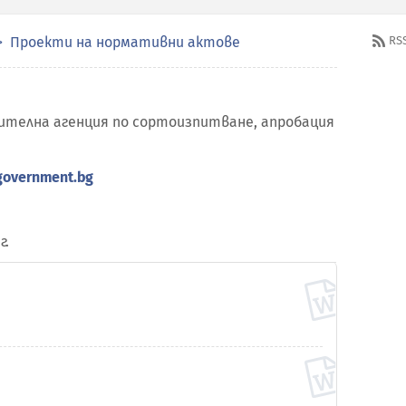
Проекти на нормативни актове
RS
ителна агенция по сортоизпитване, апробация
government.bg
г.