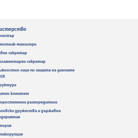
истерство
нистър
местник-министри
авен секретар
рламентарен секретар
ъжностно лице по защита на данните
МЗХ
руктура
итен комитет
оростепенни разпоредители
рговски дружества и държавни
едприятия
тория
тикорупция