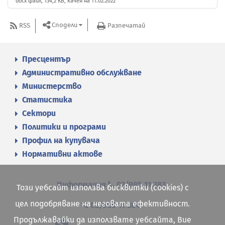
docx файл, 134,2 KB, качен на 11.02.2022
Сподели
RSS
Разпечатай
Пресцентър
Административно обслужване
Министерство
Статистика
Сектори
Политики и програми
Профил на купувача
Нормативни актове
Информация
02/985 11 383
Този уебсайт използва бисквитки (cookies) с
цел подобряване на неговата ефективност.
02/985 11 384
Продължавайки да използвате уебсайта, Вие