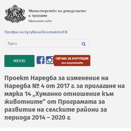
Профил на купувача
|
Контакти
|
EN
СИГНАЛ ЗА КОРУПЦИЯ
TOGGLE
МЕНЮ
или злоупотреби
NAVIGATION
Проект Наредба за изменение на
Наредба № 4 от 2017 г. за прилагане на
мярка 14 „Хуманно отношение към
животните“ от Програмата за
развитие на селските райони за
периода 2014 – 2020 г.