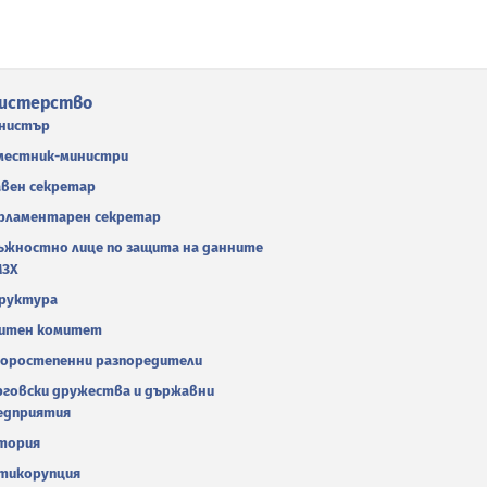
истерство
нистър
местник-министри
авен секретар
рламентарен секретар
ъжностно лице по защита на данните
МЗХ
руктура
итен комитет
оростепенни разпоредители
рговски дружества и държавни
едприятия
тория
тикорупция