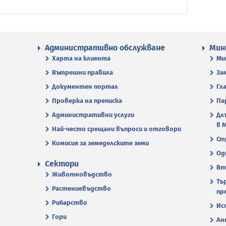
Административно обслужване
Мин
Харта на клиента
Ми
Вътрешни правила
За
Документен портал
Гл
Проверка на преписка
Па
Административни услуги
Дл
в 
Най-често срещани въпроси и отговори
Ст
Комисия за земеделските земи
Од
Сектори
Вт
Животновъдство
Тъ
Растениевъдство
пр
Рибарство
Ис
Гори
Ан