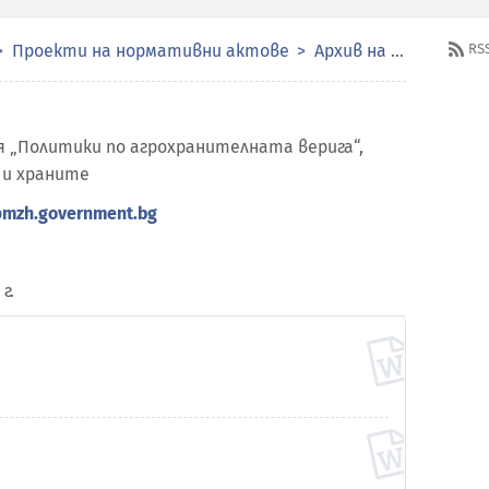
Проекти на нормативни актове
Архив на проекти на нормативни актове
RS
 „Политики по агрохранителната верига“,
 и храните
mzh.government.bg
г.