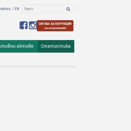
такти
EN
|
СИГНАЛ ЗА КОРУПЦИЯ
или злоупотреби
ативни актове
Статистика