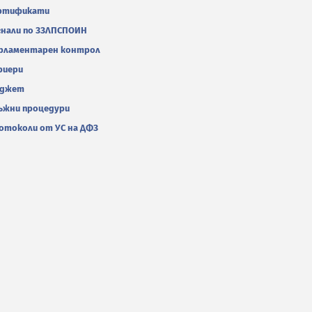
ртификати
гнали по ЗЗЛПСПОИН
рламентарен контрол
риери
джет
ъжни процедури
отоколи от УС на ДФЗ