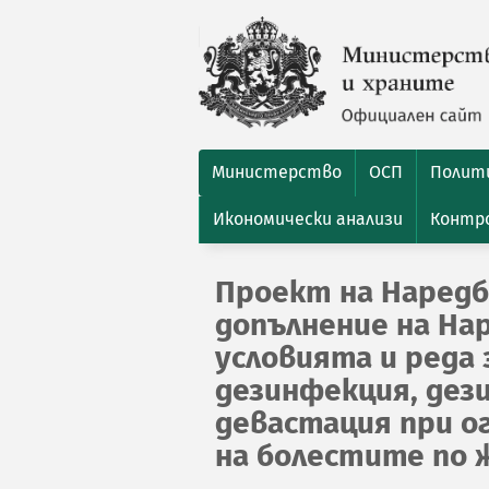
Министерство
ОСП
Полити
Икономически анализи
Контро
Проект на Наредб
допълнение на Нар
условията и реда 
дезинфекция, дез
девастация при о
на болестите по