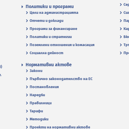
Се
Политики и програми
Цели на администрацията
Си
Отчети и доклади
Па
Програми за финансиране
Ка
Политики и стратегии
Бю
Поземлени отношения и комасация
Тр
Социална дейност
Пр
Нормативни актове
П)
Закони
.
Първично законодателство на ЕС
Постановления
Наредби
Правилници
Тарифи
Методики
Проекти на нормативни актове