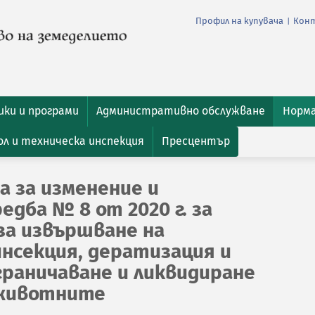
Профил на купувача
Кон
|
ки и програми
Административно обслужване
Норм
л и техническа инспекция
Пресцентър
а за изменение и
едба № 8 от 2020 г. за
за извършване на
инсекция, дератизация и
граничаване и ликвидиране
 животните