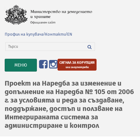
Профил на купувача
|
Контакти
|
EN
СИГНАЛ ЗА КОРУПЦИЯ
TOGGLE
МЕНЮ
или злоупотреби
NAVIGATION
Проект на Наредба за изменение и
допълнение на Наредба № 105 от 2006
г. за условията и реда за създаване,
поддържане, достъп и ползване на
Интегрираната система за
администриране и контрол