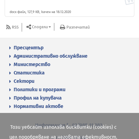
docx файл, 127,9 KB, качен на 18.12.2020
Сподели
RSS
Разпечатай
Пресцентър
Административно обслужване
Министерство
Статистика
Сектори
Политики и програми
Профил на купувача
Нормативни актове
Информация
02/985 11 383
Този уебсайт използва бисквитки (cookies) с
цел подобряване на неговата ефективност.
02/985 11 384