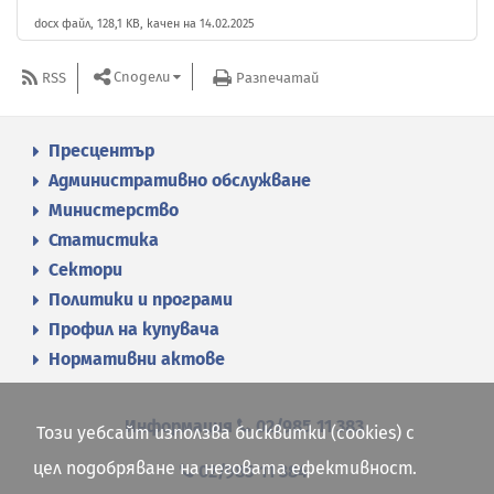
docx файл, 128,1 KB, качен на 14.02.2025
Сподели
RSS
Разпечатай
Пресцентър
Административно обслужване
Министерство
Статистика
Сектори
Политики и програми
Профил на купувача
Нормативни актове
Информация
02/985 11 383
Този уебсайт използва бисквитки (cookies) с
цел подобряване на неговата ефективност.
02/985 11 384