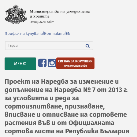
Профил на купувача
|
Контакти
|
EN
СИГНАЛ ЗА КОРУПЦИЯ
TOGGLE
МЕНЮ
или злоупотреби
NAVIGATION
Проект на Наредба за изменение и
допълнение на Наредба № 7 от 2013 г.
за условията и реда за
сортоизпитване, признаване,
вписване и отписване на сортовете
растения във и от Официалната
сортова листа на Република България