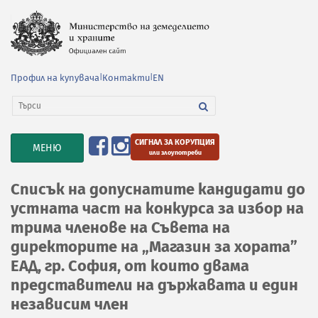
Профил на купувача
|
Контакти
|
EN
СИГНАЛ ЗА КОРУПЦИЯ
TOGGLE
МЕНЮ
или злоупотреби
NAVIGATION
Списък на допуснатите кандидати до
устната част на конкурса за избор на
трима членове на Съвета на
директорите на „Магазин за хората”
ЕАД, гр. София, от които двама
представители на държавата и един
независим член