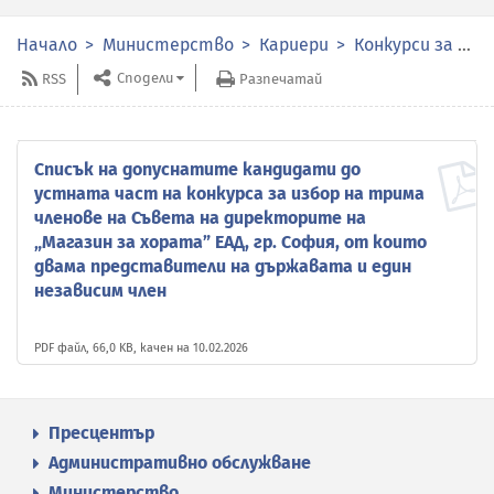
Начало
Министерство
Кариери
Конкурси за избор на членове на органите за управление и контрол в публичните предприятия
Сподели
RSS
Разпечатай
Списък на допуснатите кандидати до
устната част на конкурса за избор на трима
членове на Съвета на директорите на
„Магазин за хората” ЕАД, гр. София, от които
двама представители на държавата и един
независим член
PDF файл, 66,0 KB, качен на 10.02.2026
Пресцентър
Административно обслужване
Министерство