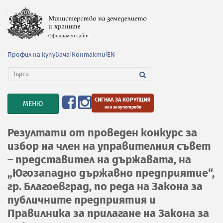
Профил на купувача
|
Контакти
|
EN
СИГНАЛ ЗА КОРУПЦИЯ
TOGGLE
МЕНЮ
или злоупотреби
NAVIGATION
Резултати от проведен конкурс за
избор на член на управителния съвет
– представител на държавата, на
„Югозападно държавно предприятие“,
гр. Благоевград, по реда на Закона за
публичните предприятия и
Правилника за прилагане на Закона за