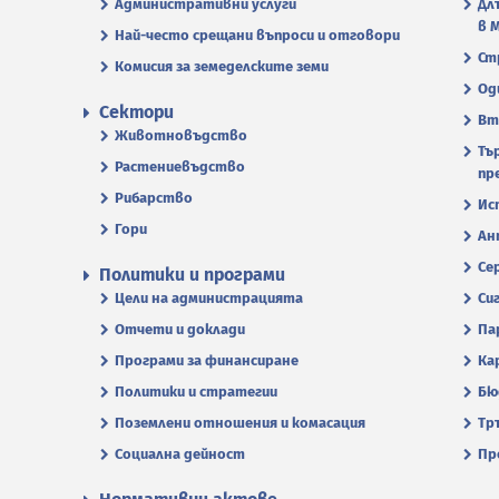
Административни услуги
Дл
в 
Най-често срещани въпроси и отговори
Ст
Комисия за земеделските земи
Од
Сектори
Вт
Животновъдство
Тъ
Растениевъдство
пр
Рибарство
Ис
Гори
Ан
Се
Политики и програми
Цели на администрацията
Си
Отчети и доклади
Па
Програми за финансиране
Ка
Политики и стратегии
Бю
Поземлени отношения и комасация
Тр
Социална дейност
Пр