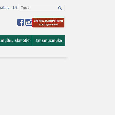
такти
EN
|
СИГНАЛ ЗА КОРУПЦИЯ
или злоупотреби
ативни актове
Статистика