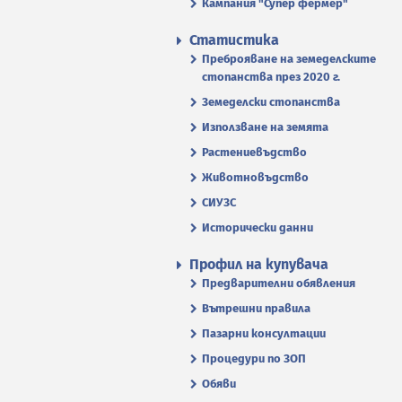
Кампания "Супер фермер"
Статистика
Преброяване на земеделските
стопанства през 2020 г.
Земеделски стопанства
Използване на земята
Растениевъдство
Животновъдство
СИУЗС
Исторически данни
Профил на купувача
Предварителни обявления
Вътрешни правила
Пазарни консултации
Процедури по ЗОП
Обяви