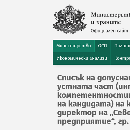
Министерство
ОСП
Полити
Икономически анализи
Контро
Списък на допусн
устната част (ин
компетентностит
на кандидата) на 
директор на „Сев
предприятие“, гр