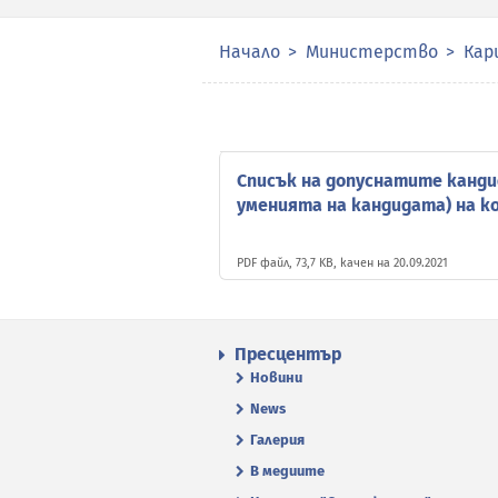
Начало
Министерство
Кар
Списък на допуснатите канд
уменията на кандидата) на к
PDF файл, 73,7 KB, качен на 20.09.2021
Пресцентър
Новини
News
Галерия
В медиите