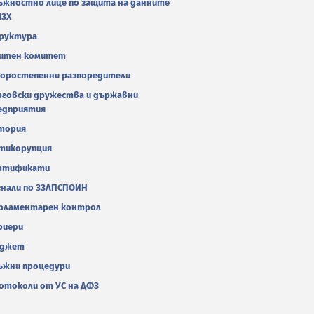
ъжностно лице по защита на данните
МЗХ
руктура
итен комитет
оростепенни разпоредители
рговски дружества и държавни
едприятия
тория
тикорупция
ртификати
гнали по ЗЗЛПСПОИН
рламентарен контрол
риери
джет
ъжни процедури
отоколи от УС на ДФЗ