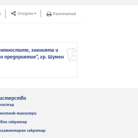
Сподели
S
Разпечатай
Архив до 31
ентностите, знанията и
о предприятие“, гр. Шумен
истерство
нистър
местник-министри
авен секретар
рламентарен секретар