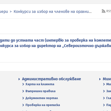
иери
Конкурси за избор на членове на органите за управление и контрол в публичните предприятия
RS
идати до устната част (интервю за проверка на компет
онкурса за избор на директор на „Североизточно държавн
Административно обслужване
Мин
Харта на клиента
Ми
Вътрешни правила
За
Документен портал
Гл
Проверка на преписка
Па