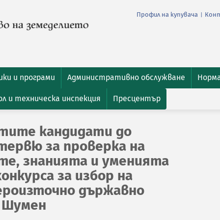
Профил на купувача
Кон
|
ки и програми
Административно обслужване
Норм
л и техническа инспекция
Пресцентър
атите кандидати до
тервю за проверка на
е, знанията и уменията
конкурса за избор на
ероизточно държавно
. Шумен