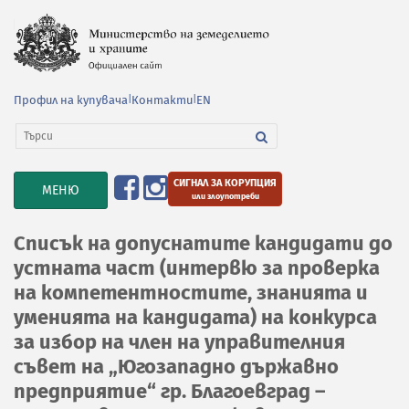
Профил на купувача
|
Контакти
|
EN
СИГНАЛ ЗА КОРУПЦИЯ
TOGGLE
МЕНЮ
или злоупотреби
NAVIGATION
Списък на допуснатите кандидати до
устната част (интервю за проверка
на компетентностите, знанията и
уменията на кандидата) на конкурса
за избор на член на управителния
съвет на „Югозападно държавно
предприятие“ гр. Благоевград –