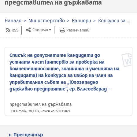
представител на държавата
Начало
Министерство
Кариери
Конкурси за избор на членове на органите за управление и контрол в публичните предприятия
Сподели
RSS
Разпечатай
Списък на допуснатите кандидати до
устната част (интервю за проверка на
компетентностите, знанията и уменията на
кандидата) на конкурса за избор на член на
управителния съвет на „Югозападно
държавно предприятие“, гр. Благоевград –
представител на държавата
DOCX файл, 18,1 KB, качен на 22.03.2021
Пресцентър