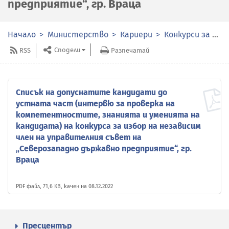
предприятие“, гр. Враца
Начало
Министерство
Кариери
Конкурси за избор на членове на органите за управление и контрол в публичните предприятия
Сподели
RSS
Разпечатай
Списък на допуснатите кандидати до
устната част (интервю за проверка на
компетентностите, знанията и уменията на
кандидата) на конкурса за избор на независим
член на управителния съвет на
„Северозападно държавно предприятие“, гр.
Враца
PDF файл, 71,6 KB, качен на 08.12.2022
Пресцентър