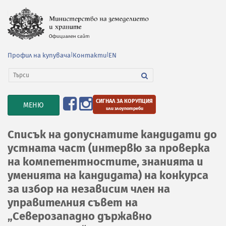
Профил на купувача
|
Контакти
|
EN
СИГНАЛ ЗА КОРУПЦИЯ
TOGGLE
МЕНЮ
или злоупотреби
NAVIGATION
Списък на допуснатите кандидати до
устната част (интервю за проверка
на компетентностите, знанията и
уменията на кандидата) на конкурса
за избор на независим член на
управителния съвет на
„Северозападно държавно