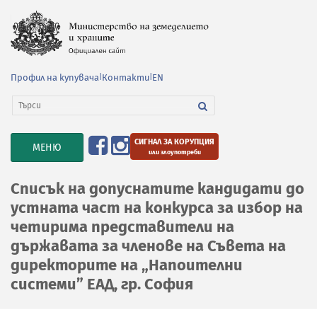
Профил на купувача
|
Контакти
|
EN
СИГНАЛ ЗА КОРУПЦИЯ
TOGGLE
МЕНЮ
или злоупотреби
NAVIGATION
Списък на допуснатите кандидати до
устната част на конкурса за избор на
четирима представители на
държавата за членове на Съвета на
директорите на „Напоителни
системи” ЕАД, гр. София