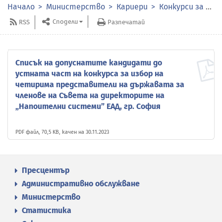
Начало
Министерство
Кариери
Конкурси за избор на членове на органите за управление и контрол в публичните предприятия
Сподели
RSS
Разпечатай
Списък на допуснатите кандидати до
устната част на конкурса за избор на
четирима представители на държавата за
членове на Съвета на директорите на
„Напоителни системи” ЕАД, гр. София
PDF файл, 70,5 KB, качен на 30.11.2023
Пресцентър
Административно обслужване
Министерство
Статистика