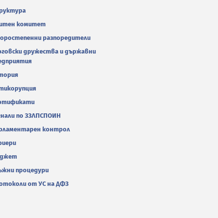
руктура
итен комитет
оростепенни разпоредители
рговски дружества и държавни
едприятия
тория
тикорупция
ртификати
гнали по ЗЗЛПСПОИН
рламентарен контрол
риери
джет
ъжни процедури
отоколи от УС на ДФЗ