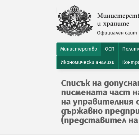
Министерство
ОСП
Полити
Икономически анализи
Контро
Списък на допусн
писмената част на
на управителния
държавно предпри
(представител на