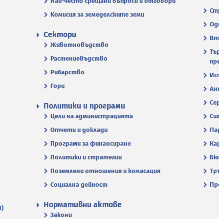
Най-често срещани въпроси и отговори
Ст
Комисия за земеделските земи
Од
Сектори
Вт
Животновъдство
Тъ
Растениевъдство
пр
Рибарство
Ис
Гори
Ан
Се
Политики и програми
Цели на администрацията
Си
Отчети и доклади
Па
Програми за финансиране
Ка
Политики и стратегии
Бю
Поземлени отношения и комасация
Тр
Социална дейност
Пр
Нормативни актове
П)
Закони