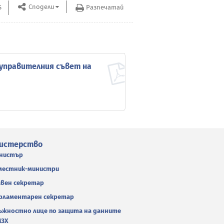
Сподели
S
Разпечатай
Архив до 31
 управителния съвет на
истерство
нистър
местник-министри
авен секретар
рламентарен секретар
ъжностно лице по защита на данните
МЗХ