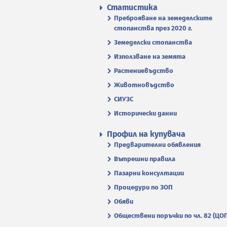
Статистика
Преброяване на земеделските
стопанства през 2020 г.
Земеделски стопанства
Използване на земята
Растениевъдство
Животновъдство
СИУЗС
Исторически данни
Профил на купувача
Предварителни обявления
Вътрешни правила
Пазарни консултации
Процедури по ЗОП
Обяви
Обществени поръчки по чл. 82 (ЦО