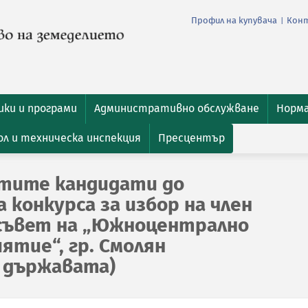
Профил на купувача
Кон
|
ки и програми
Административно обслужване
Норм
л и техническа инспекция
Пресцентър
атите кандидати до
 конкурса за избор на член
 съвет на „Южноцентрално
ятие“, гр. Смолян
 държавата)