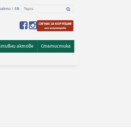
такти
EN
|
СИГНАЛ ЗА КОРУПЦИЯ
или злоупотреби
ативни актове
Статистика