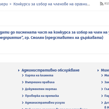
иери
Конкурси за избор на членове на органите за управление и контрол в публичните предприятия
RS
дати до писмената част на конкурса за избор на член на
дприятие“, гр. Смолян (представител на държавата)
Административно обслужване
Мин
Харта на клиента
Ми
Вътрешни правила
За
Документен портал
Гл
Проверка на преписка
Па
Административни услуги
Дл
в 