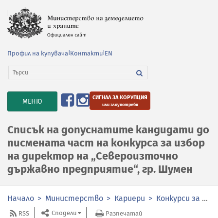
Профил на купувача
|
Контакти
|
EN
СИГНАЛ ЗА КОРУПЦИЯ
TOGGLE
МЕНЮ
или злоупотреби
NAVIGATION
Списък на допуснатите кандидати до
писмената част на конкурса за избор
на директор на „Североизточно
държавно предприятие“, гр. Шумен
Начало
Министерство
Кариери
Конкурси за избор на членове на органите за управление и контрол в публичните предприятия
Сподели
RSS
Разпечатай