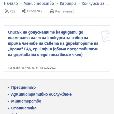
Начало
Министерство
Кариери
Конкурси за избор на членове на органите за управление и контрол в публичните предприятия
Сподели
RSS
Разпечатай
Списък на допуснатите кандидати до
писмената част на конкурса за избор на
трима членове на Съвета на директорите на
„Врана” ЕАД, гр. София (двама представители
на държавата и един независим член)
PDF файл, 41,7 KB, качен на 22.12.2022
Пресцентър
Административно обслужване
Министерство
Статистика