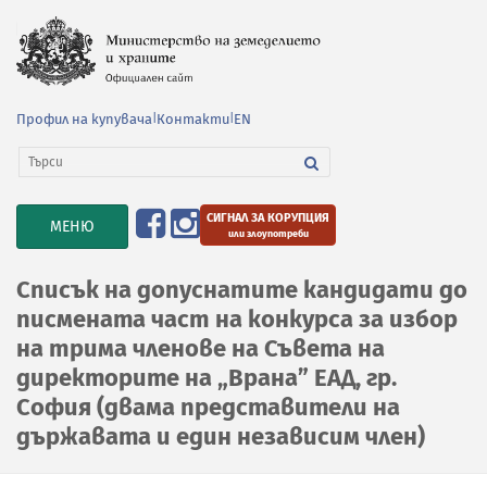
Профил на купувача
|
Контакти
|
EN
СИГНАЛ ЗА КОРУПЦИЯ
TOGGLE
МЕНЮ
или злоупотреби
NAVIGATION
Списък на допуснатите кандидати до
писмената част на конкурса за избор
на трима членове на Съвета на
директорите на „Врана” ЕАД, гр.
София (двама представители на
държавата и един независим член)