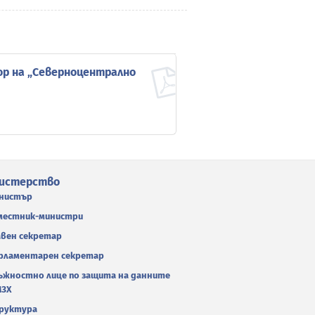
ор на „Северноцентрално
истерство
нистър
местник-министри
авен секретар
рламентарен секретар
ъжностно лице по защита на данните
МЗХ
руктура