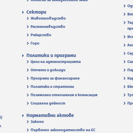
Од
Сектори
Вт
Животновъдство
Тъ
Растениевъдство
пр
Рибарство
Ис
Гори
Ан
Се
Политики и програми
Цели на администрацията
Си
Отчети и доклади
Па
Програми за финансиране
Ка
Политики и стратегии
Бю
Поземлени отношения и комасация
Тр
Социална дейност
Пр
Нормативни актове
П)
Закони
.
Първично законодателство на ЕС