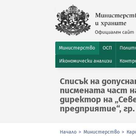
Министерство
ОСП
Полити
Икономически анализи
Контро
Списък на допусн
писмената част на
директор на „Сев
предприятие“, гр.
Начало
Министерство
Кар