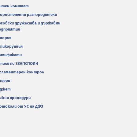
итен комитет
оростепенни разпоредители
рговски дружества и държавни
едприятия
тория
тикорупция
ртификати
гнали по ЗЗЛПСПОИН
рламентарен контрол
риери
джет
ъжни процедури
отоколи от УС на ДФЗ