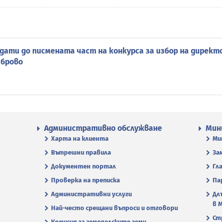
дати до писмената част на конкурса за избор на директ
аброво
Административно обслужване
Мин
Харта на клиента
Ми
Вътрешни правила
За
Документен портал
Гл
Проверка на преписка
Па
Административни услуги
Дл
в 
Най-често срещани въпроси и отговори
Ст
Комисия за земеделските земи