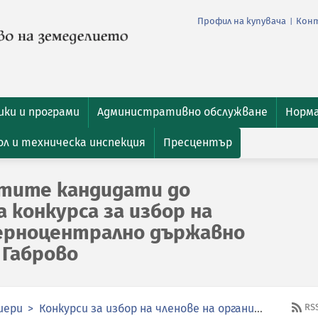
Профил на купувача
Кон
|
ки и програми
Административно обслужване
Норм
л и техническа инспекция
Пресцентър
атите кандидати до
 конкурса за избор на
ерноцентрално държавно
 Габрово
иери
Конкурси за избор на членове на органите за управление и контрол в публичните предприятия
RS