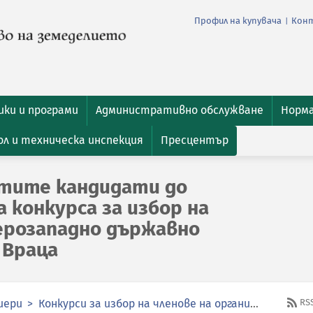
Профил на купувача
Кон
|
ки и програми
Административно обслужване
Норм
л и техническа инспекция
Пресцентър
атите кандидати до
 конкурса за избор на
ерозападно държавно
 Враца
иери
Конкурси за избор на членове на органите за управление и контрол в публичните предприятия
RS