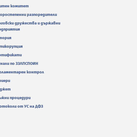
итен комитет
оростепенни разпоредители
рговски дружества и държавни
едприятия
тория
тикорупция
ртификати
гнали по ЗЗЛПСПОИН
рламентарен контрол
риери
джет
ъжни процедури
отоколи от УС на ДФЗ