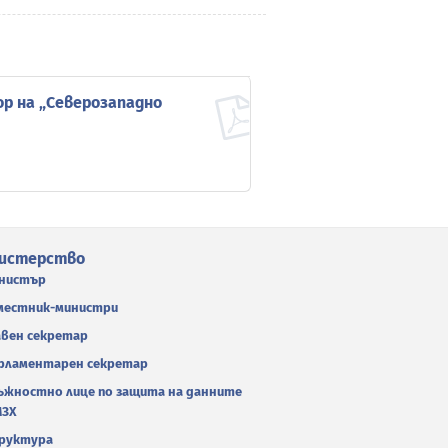
ор на „Северозападно
истерство
нистър
местник-министри
авен секретар
рламентарен секретар
ъжностно лице по защита на данните
МЗХ
руктура