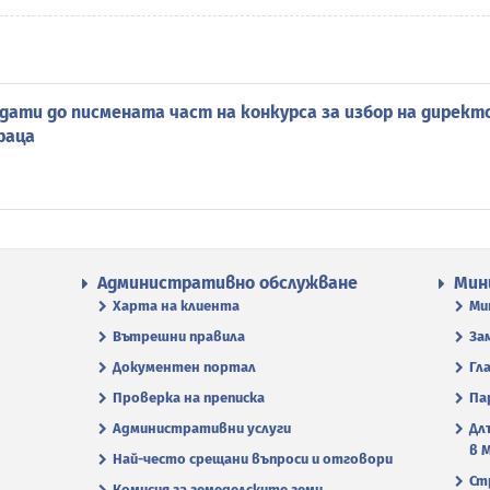
дати до писмената част на конкурса за избор на директ
раца
Административно обслужване
Мин
Харта на клиента
Ми
Вътрешни правила
За
Документен портал
Гл
Проверка на преписка
Па
Административни услуги
Дл
в 
Най-често срещани въпроси и отговори
Ст
Комисия за земеделските земи