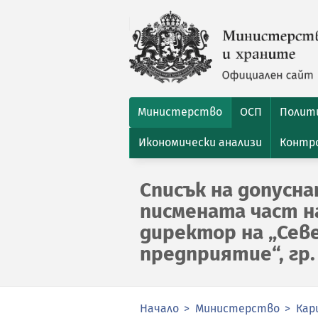
Министерство
ОСП
Полити
Икономически анализи
Контро
Списък на допусн
писмената част на
директор на „Сев
предприятие“, гр.
Начало
Министерство
Кар