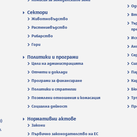
Од
Сектори
Вт
Животновъдство
Тъ
Растениевъдство
пр
Рибарство
Ис
Гори
Ан
Се
Политики и програми
Цели на администрацията
Си
Отчети и доклади
Па
Програми за финансиране
Ка
Политики и стратегии
Бю
Поземлени отношения и комасация
Тр
Социална дейност
Пр
Нормативни актове
П)
Закони
.
Първично законодателство на ЕС