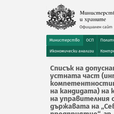
Министерство
ОСП
Полити
Икономически анализи
Контро
Списък на допусн
устната част (ин
компетентностит
на кандидата) на 
на управителния 
държавата на „Се
предприятие“, гр