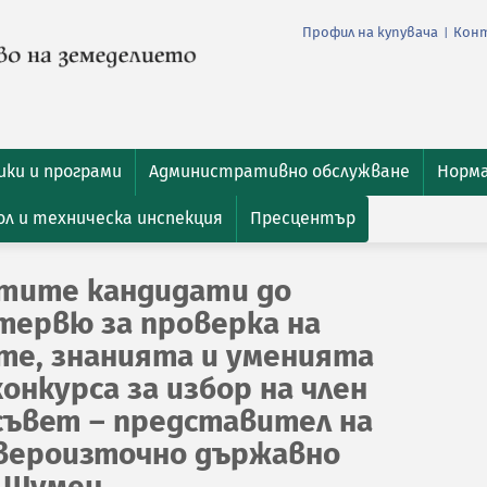
Профил на купувача
Кон
|
ки и програми
Административно обслужване
Норм
л и техническа инспекция
Пресцентър
атите кандидати до
тервю за проверка на
е, знанията и уменията
конкурса за избор на член
съвет – представител на
вероизточно държавно
. Шумен