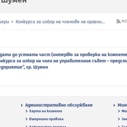
иери
Конкурси за избор на членове на органите за управление и контрол в публичните предприятия
RS
идати до устната част (интервю за проверка на компет
онкурса за избор на член на управителния съвет – предс
дприятие“, гр. Шумен
Административно обслужване
Мин
Харта на клиента
Ми
Вътрешни правила
За
Документен портал
Гл