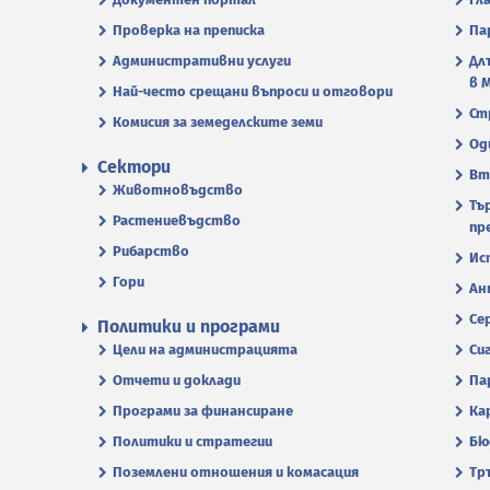
Проверка на преписка
Па
Административни услуги
Дл
в 
Най-често срещани въпроси и отговори
Ст
Комисия за земеделските земи
Од
Сектори
Вт
Животновъдство
Тъ
Растениевъдство
пр
Рибарство
Ис
Гори
Ан
Се
Политики и програми
Цели на администрацията
Си
Отчети и доклади
Па
Програми за финансиране
Ка
Политики и стратегии
Бю
Поземлени отношения и комасация
Тр