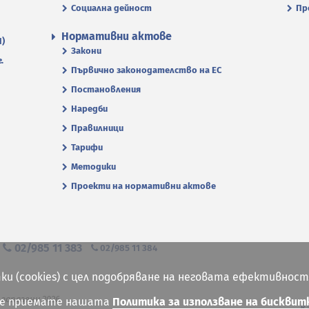
Социална дейност
Пр
Нормативни актове
П)
Закони
.
Първично законодателство на ЕС
Постановления
Наредби
Правилници
Тарифи
Методики
Проекти на нормативни актове
я
02/985 11 383
02/985 11 384
ки (cookies) с цел подобряване на неговата ефективност
 запазени 2026
ие приемате нашата
Политика за използване на бисквит
К