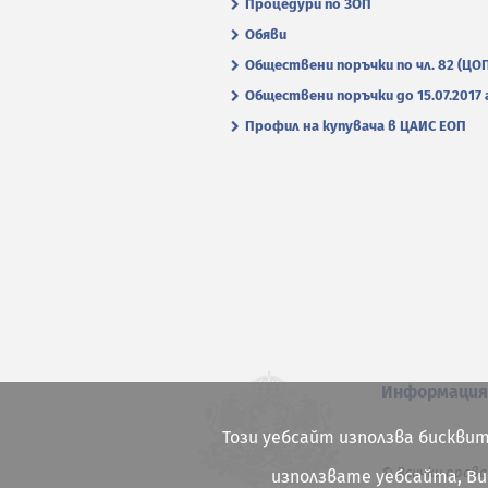
Процедури по ЗОП
Обяви
Обществени поръчки по чл. 82 (ЦО
Обществени поръчки до 15.07.2017 г
Профил на купувача в ЦАИС ЕОП
Информаци
Този уебсайт използва бисквит
© Всички права
използвате уебсайта, В