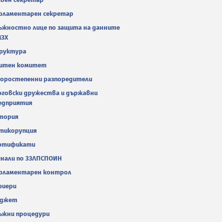
рламентарен секретар
ъжностно лице по защита на данните
МЗХ
руктура
итен комитет
оростепенни разпоредители
рговски дружества и държавни
едприятия
тория
тикорупция
ртификати
гнали по ЗЗЛПСПОИН
рламентарен контрол
риери
джет
ъжни процедури