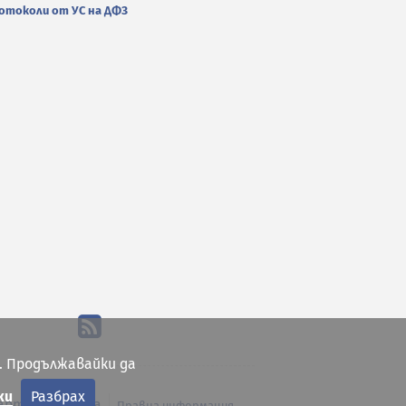
отоколи от УС на ДФЗ
. Продължавайки да
ки
Разбрах
арта на сайта
Правна информация