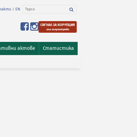
такти
EN
|
СИГНАЛ ЗА КОРУПЦИЯ
или злоупотреби
ативни актове
Статистика