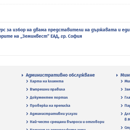
рс за избор на двама представители на държавата и еди
рите на „Земинвест” ЕАД, гр. София
Административно обслужване
Мин
Харта на клиента
Ми
Вътрешни правила
За
Документен портал
Гл
Проверка на преписка
Па
Административни услуги
Дл
в 
Най-често срещани въпроси и отговори
Ст
Комисия за земеделските земи