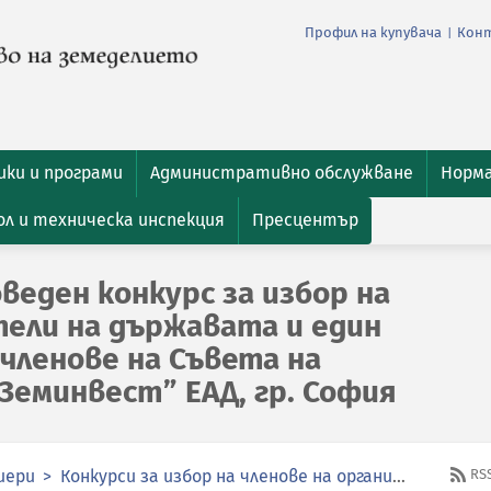
Профил на купувача
Кон
|
ки и програми
Административно обслужване
Норм
л и техническа инспекция
Пресцентър
веден конкурс за избор на
ели на държавата и един
 членове на Съвета на
Земинвест” ЕАД, гр. София
иери
Конкурси за избор на членове на органите за управление и контрол в публичните предприятия
RS