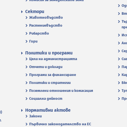
Од
Сектори
Вт
Животновъдство
Тъ
Растениевъдство
пр
Рибарство
Ис
Гори
Ан
Се
Политики и програми
Цели на администрацията
Си
Отчети и доклади
Па
Програми за финансиране
Ка
Политики и стратегии
Бю
Поземлени отношения и комасация
Тр
Социална дейност
Пр
Нормативни актове
П)
Закони
.
Първично законодателство на ЕС