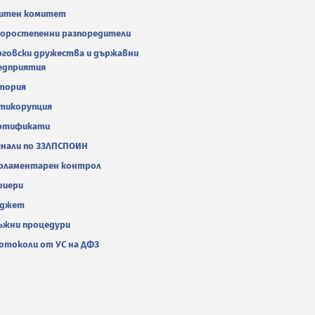
итен комитет
оростепенни разпоредители
рговски дружества и държавни
едприятия
тория
тикорупция
ртификати
гнали по ЗЗЛПСПОИН
рламентарен контрол
риери
джет
ъжни процедури
отоколи от УС на ДФЗ