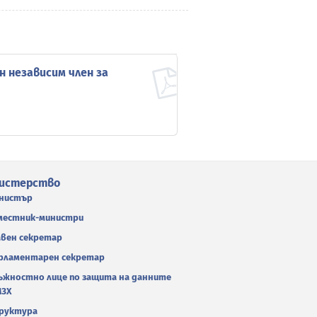
н независим член за
истерство
нистър
местник-министри
авен секретар
рламентарен секретар
ъжностно лице по защита на данните
МЗХ
руктура