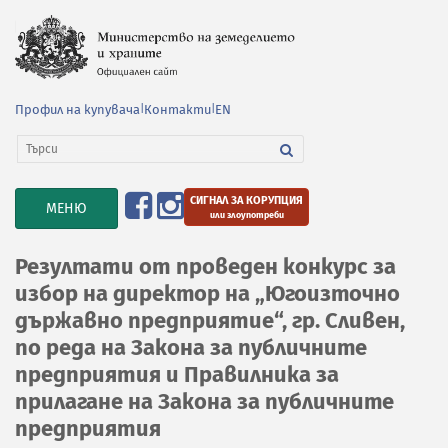
Профил на купувача
|
Контакти
|
EN
СИГНАЛ ЗА КОРУПЦИЯ
TOGGLE
МЕНЮ
или злоупотреби
NAVIGATION
Резултати от проведен конкурс за
избор на директор на „Югоизточно
държавно предприятие“, гр. Сливен,
по реда на Закона за публичните
предприятия и Правилника за
прилагане на Закона за публичните
предприятия