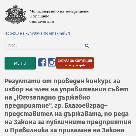
Профил на купувача
|
Контакти
|
EN
СИГНАЛ ЗА КОРУПЦИЯ
TOGGLE
МЕНЮ
или злоупотреби
NAVIGATION
Резултати от проведен конкурс за
избор на член на управителния съвет
на „Югозападно държавно
предприятие“, гр. Благоевград–
представител на държавата, по реда
на Закона за публичните предприятия
и Правилника за прилагане на Закона