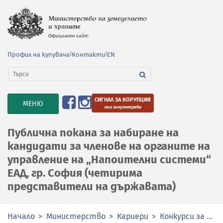
Профил на купувача
|
Контакти
|
EN
СИГНАЛ ЗА КОРУПЦИЯ
TOGGLE
МЕНЮ
или злоупотреби
NAVIGATION
Публична покана за набиране на
кандидати за членове на органите на
управление на „Напоителни системи“
ЕАД, гр. София (четирима
представители на държавата)
Начало
Министерство
Кариери
Конкурси за избор на членове на органите за управление и контрол в публичните предприятия