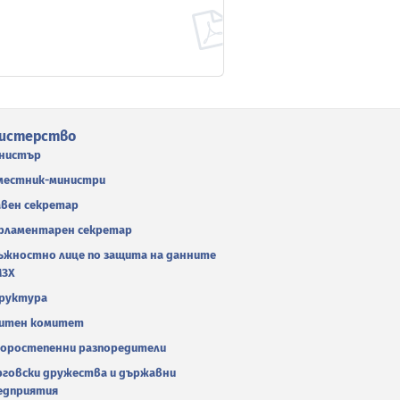
истерство
нистър
местник-министри
авен секретар
рламентарен секретар
ъжностно лице по защита на данните
МЗХ
руктура
итен комитет
оростепенни разпоредители
рговски дружества и държавни
едприятия