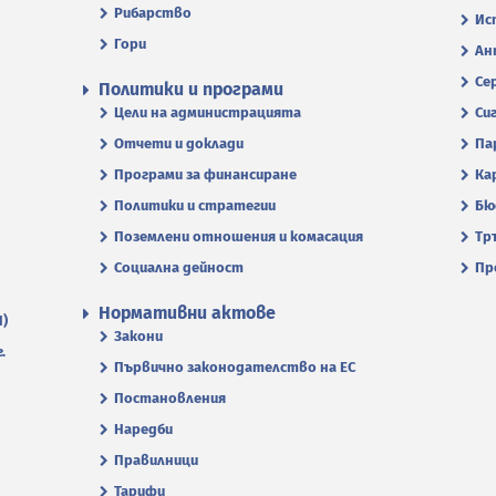
Рибарство
Ис
Гори
Ан
Се
Политики и програми
Цели на администрацията
Си
Отчети и доклади
Па
Програми за финансиране
Ка
Политики и стратегии
Бю
Поземлени отношения и комасация
Тр
Социална дейност
Пр
Нормативни актове
П)
Закони
.
Първично законодателство на ЕС
Постановления
Наредби
Правилници
Тарифи