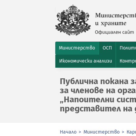
Министерство
ОСП
Полити
Икономически анализи
Контро
Публична покана з
за членове на орг
„Напоителни систе
представител на
Начало
Министерство
Кар