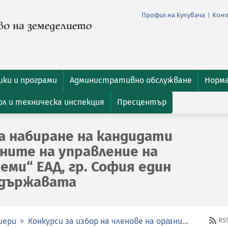
Профил на купувача
Кон
|
ки и програми
Административно обслужване
Норм
л и техническа инспекция
Пресцентър
а набиране на кандидати
аните на управление на
ми“ ЕАД, гр. София един
 държавата
иери
Конкурси за избор на членове на органите за управление и контрол в публичните предприятия
RS