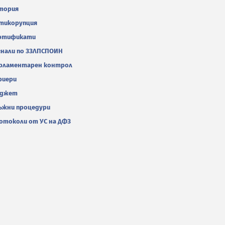
тория
тикорупция
ртификати
гнали по ЗЗЛПСПОИН
рламентарен контрол
риери
джет
ъжни процедури
отоколи от УС на ДФЗ