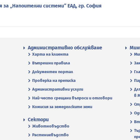
 за „Напоителни системи“ ЕАД, гр. София
Административно обслужване
Мин
Харта на клиента
Ми
Вътрешни правила
За
Документен портал
Гл
Проверка на преписка
Па
Административни услуги
Дл
в 
Най-често срещани въпроси и отговори
Ст
Комисия за земеделските земи
Од
Сектори
Вт
Животновъдство
Тъ
Растениевъдство
пр