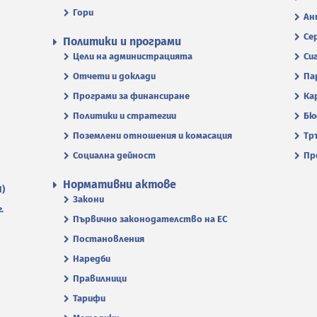
Гори
Ан
Се
Политики и програми
Цели на администрацията
Си
Отчети и доклади
Па
Програми за финансиране
Ка
Политики и стратегии
Бю
Поземлени отношения и комасация
Тр
Социална дейност
Пр
Нормативни актове
П)
Закони
.
Първично законодателство на ЕС
Постановления
Наредби
Правилници
Тарифи