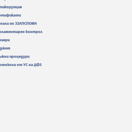
тикорупция
ртификати
гнали по ЗЗЛПСПОИН
рламентарен контрол
риери
джет
ъжни процедури
отоколи от УС на ДФЗ