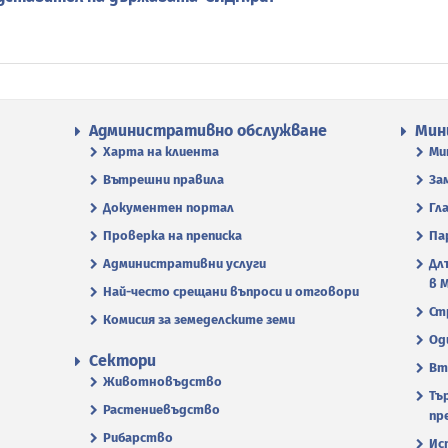
Административно обслужване
Мин
Харта на клиента
Ми
Вътрешни правила
За
Документен портал
Гл
Проверка на преписка
Па
Административни услуги
Дл
в 
Най-често срещани въпроси и отговори
Ст
Комисия за земеделските земи
Од
Сектори
Вт
Животновъдство
Тъ
Растениевъдство
пр
Рибарство
Ис