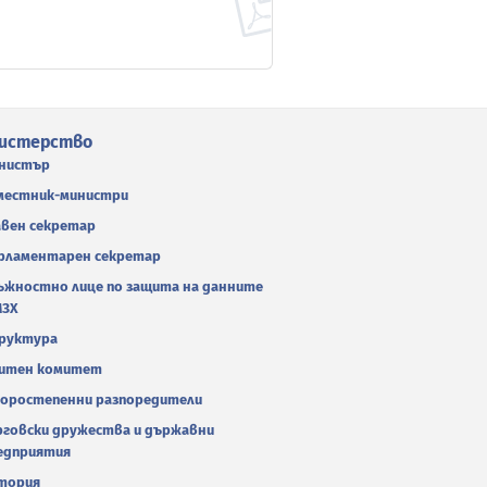
истерство
нистър
местник-министри
авен секретар
рламентарен секретар
ъжностно лице по защита на данните
МЗХ
руктура
итен комитет
оростепенни разпоредители
рговски дружества и държавни
едприятия
тория