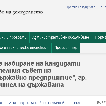
Профил на купувача
Кон
|
ки и програми
Административно обслужване
Норм
л и техническа инспекция
Пресцентър
а набиране на кандидати
телния съвет на
ържавно предприятие“, гр.
вител на държавата
иери
Конкурси за избор на членове на органите за управление и контрол в публичните предприятия
RS