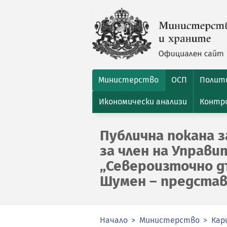
Министерство
ОСП
Полити
Икономически анализи
Контро
Публична покана з
за член на Управи
„Североизточно д
Шумен – предста
Начало
Министерство
Кар