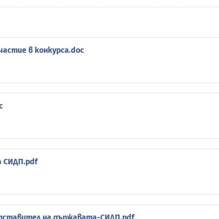
участие в конкурса.doc
c
а СИДП.pdf
едставител на държавата-СИДП.pdf