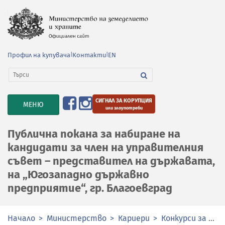
Профил на купувача
|
Контакти
|
EN
СИГНАЛ ЗА КОРУПЦИЯ
TOGGLE
МЕНЮ
или злоупотреби
NAVIGATION
Публична покана за набиране на
кандидати за член на управителния
съвет – представител на държавата,
на „Югозападно държавно
предприятие“, гр. Благоевград
Начало
Министерство
Кариери
Конкурси за избор на членове на органите за управление и контрол в публичните предприятия