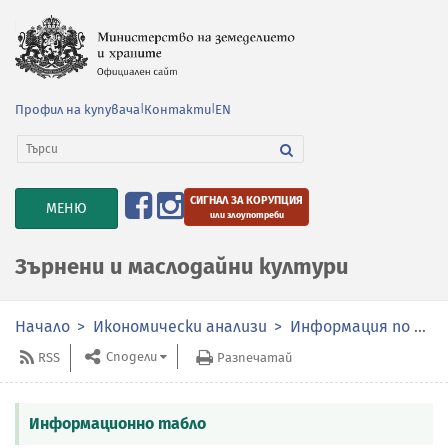
Профил на купувача
|
Контакти
|
EN
СИГНАЛ ЗА КОРУПЦИЯ
TOGGLE
МЕНЮ
или злоупотреби
NAVIGATION
Зърнени и маслодайни култури
Начало
Икономически анализи
Информация по сектори
Сподели
RSS
Разпечатай
Информационно табло