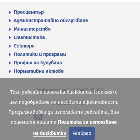
Пресцентър
Административно обслужване
Министерство
Статистика
Сектори
Политики и програми
Профил на купувача
Нормативни актове
Информация
02/985 11 383
Този уебсайт използва бисквитки (cookies) с
цел подобряване на неговата ефективност.
02/985 11 384
Продължавайки да използвате уебсайта, Вие
приемате нашата
Политика за използване
на бисквитки
Разбрах
Карта на сайта