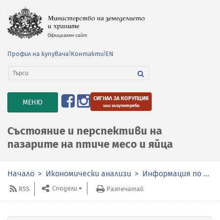
Профил на купувача
|
Контакти
|
EN
СИГНАЛ ЗА КОРУПЦИЯ
TOGGLE
МЕНЮ
или злоупотреби
NAVIGATION
Състояние и перспективи на
пазарите на птиче месо и яйца
Начало
Икономически анализи
Информация по сектори
Сподели
RSS
Разпечатай