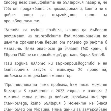
Според него спецификата на българския пазар е, че
70% от продажбите са промоционални, което не е
добре нито за търговците, нито за
производителите.
"Затова са нужни правила, които да въведат
регламент на търговските взаимоотношения по
цялата хранителна верига от полето до рафта в
магазина. Няма опасност да влязат ГМО храни, в
Европа ГМО не се произвежда", допълни Кирил Вътев.
Тази година цялото ни зърнопроизводство е на
категорична загуба с минимум 20 процента,
отбеляза земеделският министър.
"При пшеницата няма проблем, към този момент
България в сравнение с 2022 година е изнесла 2
милиона тона пшеница повече. Проблем има при
слънчогледа, като България в момента не внася
слънчоглед от Украйна. Няма данни за замърсяване