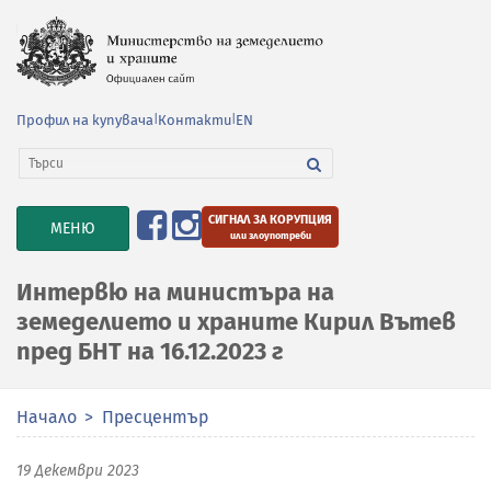
Профил на купувача
|
Контакти
|
EN
СИГНАЛ ЗА КОРУПЦИЯ
TOGGLE
МЕНЮ
или злоупотреби
NAVIGATION
Интервю на министъра на
земеделието и храните Кирил Вътев
пред БНТ на 16.12.2023 г
Начало
Пресцентър
19 Декември 2023