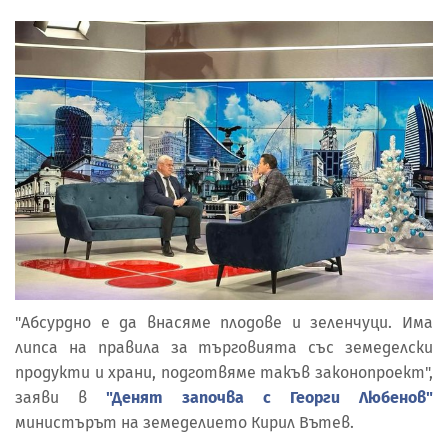
"Абсурдно е да внасяме плодове и зеленчуци. Има
липса на правила за търговията със земеделски
продукти и храни, подготвяме такъв законопроект",
заяви в
"Денят започва с Георги Любенов"
министърът на земеделието Кирил Вътев.