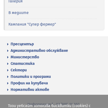
Галерия
В медиите
Кампания "Супер фермер"
Пресцентър
Административно обслужване
Министерство
Статистика
Сектори
Политики и програми
Профил на купувача
Нормативни актове
Информация
02/985 11 383
Този уебсайт използва бисквитки (cookies) с