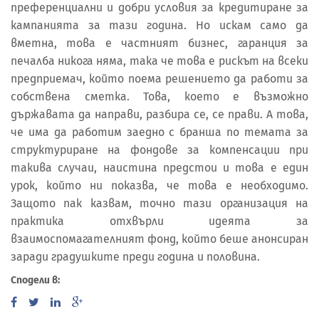
преференциални и добри условия за кредитиране за
кампанията за тази година. Но искам само да
вметна, това е частният бизнес, гаранция за
печалба никога няма, така че това е рискът на всеки
предприемач, който поема решението да работи за
собствена сметка. Това, което е възможно
държавата да направи, разбира се, се прави. А това,
че има да работим заедно с бранша по темата за
структуриране на фондове за компенсации при
такива случаи, наистина предстои и това е един
урок, който ни показва, че това е необходимо.
Защото пак казвам, точно тази организация на
практика отхвърли идеята за
взаимоспомагателният фонд, който беше анонсиран
заради градушките преди година и половина.
Сподели в: