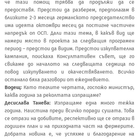
че тази помощ трябва да продължи да се
предоставя. Предстои да разберем, предполагам в
близките 2-3 месеца германското председателство
има идеята октомври месец да постигне частичен
напредък оп ОСП. Дали тази тема, в какъв вид ще
намери място в проекта за следващия програмен
период – предстои да видим. Предстои изкупвателна
кампания, поискаха Консултативен съвет, ще го
свикаме до началото на следващата седмица по
повод изкупуването и окачествяването. Всичко
останало бяха разговори от ежедневието.
Водещ:
Като теглите чертата, госпожо министър,
каква година за реколтата изпращаме?
Десислава Танева:
Изпращаме една много тежка
година. Наистина преди всичко поради сушата. Това
се отрази на добивите, респективно ще се отрази в
годишен план и на приходната част на фермерите.
Добрата новина е, че успяхме и благодарение на