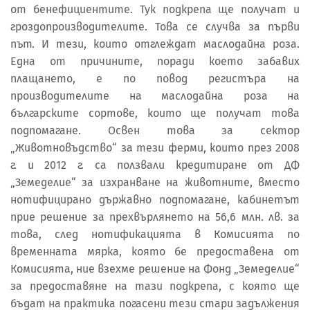
от бенефициентите. Тук подкрепа ще получат и
гроздопроизводителите. Това се случва за първи
път. И тези, които отглеждат маслодайна роза.
Една от причините, поради което забавих
плащането, е по повод регистъра на
производителите на маслодайна роза на
българските сортове, които ще получат това
подпомагане. Освен това за сектор
„Животновъдство“ за тези ферми, които през 2008
г. и 2012 г. са ползвали кредитиране от ДФ
„Земеделие“ за изхранване на животните, вместо
нотифицирано държавно подпомагане, кабинетът
прие решение за прехвърлянето на 56,6 млн. лв. за
това, след нотификацията в Комисията по
временната мярка, която бе предоставена от
Комисията, ние взехме решение на Фонд „Земеделие“
за предоставяне на тази подкрепа, с която ще
бъдат на практика погасени тези стари задължения