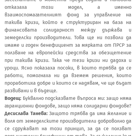
отказаха този модел, а именно
взаимоспомагателният фонд за управление на
такива кризи, който е структуриран на база на
финансовата солидарност между държава и
земеделски производители. Това ще ни позволи да
имаме и годен бенефициент за мярката от ПРСР за
ползване на европейски средства за обезщетение
при такива кризи. Така че тези кризи ни дадоха и
уроци. Ясно показаха посоки, в които трябва да се
работи, помогнаха ни да вземем решения, които
проработиха добре и които се надявам, че ще бъдат
развивани и в бъдеще.
Водещ:
Буквално подсказвате въпроса ми: защо няма
гаранционни фондове, защо няма солидарни фондове?
Десислава Танева:
Защото трябва да има желание и
воля от земеделските производители доброволно да
се сдружават на този принцип, за да се ползват