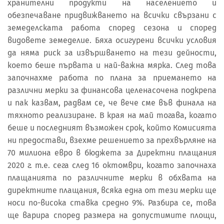
хранителни продукти на населението и
обезпечаване придвижването на всички свързани с
земеделската работа според сезона и според
видовете земеделие. Бяха осигурени всички условия
да няма риск за извършването на тези дейности,
което беше първата и най-важна мярка. След това
започнахме работа по плана за приемането на
различни мерки за финансова целенасочена подкрепа
и пак казвам, радвам се, че вече сме във финала на
тяхното реализиране. В края на май тогава, когато
беше и последният възможен срок, който Комисията
ни предостави, взехме решението за прехвърляне на
70 милиона евро в бюджета за Директни плащания
2020 г. т.е. сега след 16 октомври, когато започнаха
плащанията по различните мерки в обхвата на
директните плащания, всяка една от тези мерки ще
носи по-висока ставка средно 9%. Разбира се, това
ще варира според размера на допустимите площи,