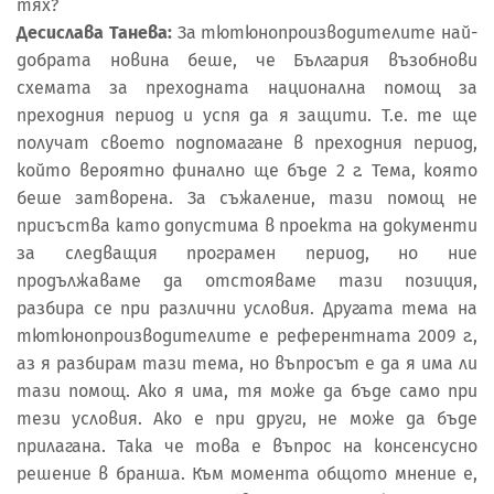
тях?
Десислава Танева:
За тютюнопроизводителите най-
добрата новина беше, че България възобнови
схемата за преходната национална помощ за
преходния период и успя да я защити. Т.е. те ще
получат своето подпомагане в преходния период,
който вероятно финално ще бъде 2 г. Тема, която
беше затворена. За съжаление, тази помощ не
присъства като допустима в проекта на документи
за следващия програмен период, но ние
продължаваме да отстояваме тази позиция,
разбира се при различни условия. Другата тема на
тютюнопроизводителите е референтната 2009 г.,
аз я разбирам тази тема, но въпросът е да я има ли
тази помощ. Ако я има, тя може да бъде само при
тези условия. Ако е при други, не може да бъде
прилагана. Така че това е въпрос на консенсусно
решение в бранша. Към момента общото мнение е,