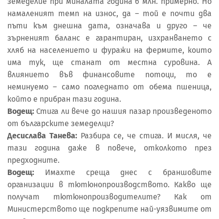
земеделие при миналата година 6 млн. примерно. Но
намаленият темп на износ, да – той е почти два
пъти към днешна дата, означава и друго – че
зърненият баланс е гарантиран, изхранването с
хляб на населението и фуражи на фермите, които
има тук, ще станат от местна суровина. А
влиянието във финансовите потоци, то е
неминуемо – само погледнато от обема пшеница,
който е прибран тази година.
Водещ:
Стига ли вече до нашия пазар произведеното
от българските земеделци?
Десислава Танева:
Разбира се, че стига. И мисля, че
тази година даже в повече, отколкото през
предходните.
Водещ:
Имахте среща днес с браншовите
организации в тютюнопроизводството. Какво ще
получат тютюнопроизводителите? Как от
Министерството ще подкрепите най-уязвимите от