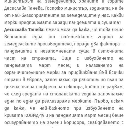
министърът на земеделието, храните и горите
Десислава Танева. Госпожо министър, годината не бе
от най-благоприятните за земеделците у нас. Какви
мерки предприемате заради пандемията и сушата?
Десислава Танева:
Смело мога да кажа, че това беше
вероятно една от най-тежките години за
земеделските производители, поради два фактора –
пандемията и незапомнената суша в източната
част на страната. Още с избухването на
пандемията март месец и налагането на
ограничителните мерки за придвижване във всички
страни в Европа, започнахме да работим по план за
целенасочена подкрепа на сектора, който се радвам,
че след средата на стопанската година започнахме
една по една да реализираме мерките. Първо, искам
да кажа, че най-важното при избухването на
кризата КОВИД-19 и на пандемията март месец беше
осигуряването на зелени коридори, снабдяването с