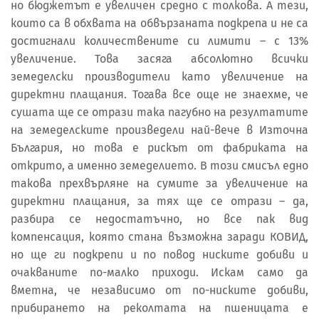
но бюджетът е увеличен средно с толкова. А тези,
които са в обхвата на обвързаната подкрепа и не са
достигнали количествените си лимити – с 13%
увеличение. Това засяга абсолютно всички
земеделски производители като увеличение на
директни плащания. Тогава все още не знаехме, че
сушата ще се отрази така пагубно на резултатите
на земеделските произведели най-вече в Източна
България, но това е рискът от фабриката на
открито, а именно земеделието. В този смисъл едно
такова прехвърляне на сумите за увеличение на
директни плащания, за тях ще се отрази – да,
разбира се недостатъчно, но все пак вид
компенсация, която стана възможна заради КОВИД,
но ще ги подкрепи и по повод ниските добиви и
очакваните по-малко приходи. Искам само да
вметна, че независимо от по-ниските добиви,
прибирането на реколтата на пшеницата е