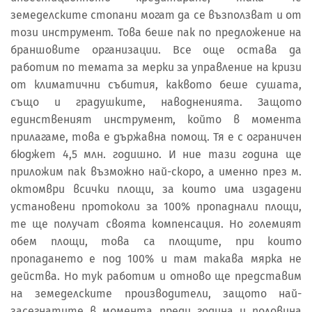
земеделските стопани могат да се възползват и от
този инструмент. Това беше пак по предложение на
браншовите организации. Все още остава да
работим по темата за мерки за управление на кризи
от климатични събития, каквото беше сушата,
също и градушките, наводненията. Защото
единственият инструмент, който в момента
прилагаме, това е държавна помощ. Тя е с ограничен
бюджет 4,5 млн. годишно. И ние тази година ще
приложим пак възможно най-скоро, а именно през м.
октомври всички площи, за които има издадени
установени протоколи за 100% пропаднали площи,
те ще получат своята компенсация. Но големият
обем площи, това са площите, при които
пропадането е под 100% и там такава мярка не
действа. Но тук работим и отново ще представим
на земеделските производители, защото най-
засегнатите в момента преди година и половина