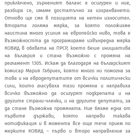
приключено, зърненият баланс е осигурен и ние,
разбира се, имаме достатъчно за изхранването.
Отново ще сме в позицията на нетен износител.
Втората голяма мярка, за която положихме
наистина много усилия на европейско ниво, това е
възможността да програмираме извънредна мярка
КОВИД в обхвата на ПРСР, което беше инициатива
на България и стана възможно с промяна на
регламент 1305. Искам да благодаря на българският
комисар Мария Габриел, която много ни помогна за
това и на евродепутатите от всички политически
сили, които гласуваха тази промяна и направиха
всичко възможно да осигурят подкрепата и на
другите страни-членки, и на другите депутати, за
да стане възможна промяната. Ние бяхме една от
първите държави, която направи такава
нотификация и в момента все още тече прием по
мерките КОВИД – първо и второ направление за