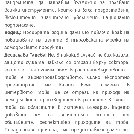
пандемията, да направим възможно за ползване
всички инструменти, които ни бяха предоставени,
включително значително увеличено национално
подпомагане.
Водещ:
Недобрата година дали ще повлече крак на
повишаване на цените в търговската мрежа на
земеделските продукти?
Десислава Танева:
Не, в никакъв случай не бих казала,
защото сушата най-зле се отрази върху сектора,
който е с най-голям обем в растениевъдството –
това е зърнопроизводството. Силно експортно
ориентирани сме. Както вече споменах в
интервюто, това ще се отрази на прихода на
земеделските производители в районите в суша –
това са областите в Източна България, където
добивите им са значително по-ниски от
обичайните, респективно приходите за това.
Поради тази причина, сме предоставили далеч по-