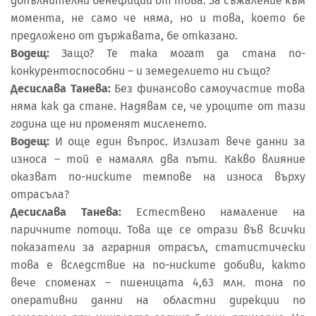
допълнителни бенефиции от това. За съжаление към
момента, не само че няма, но и това, което бе
предложено от държавата, бе отказано.
Водещ:
Защо? Те така могат да стана по-
конкурентоспособни – и земеделието ни също?
Десислава Танева:
Без финансово самоучастие това
няма как да стане. Надявам се, че уроците от тази
година ще ни променят мисленето.
Водещ:
И още един въпрос. Излизат вече данни за
износа – той е намалял два пъти. Какво влияние
оказват по-ниските темпове на износа върху
отрасъла?
Десислава Танева:
Естествено намаление на
паричните потоци. Това ще се отрази във всички
показатели за аграрния отрасъл, статистически
това е вследствие на по-ниските добиви, както
вече споменах – пшеницата 4,63 млн. тона по
оперативни данни на областни дирекции по