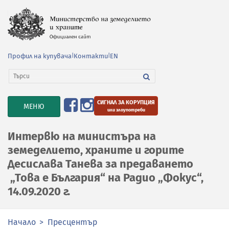
Профил на купувача
|
Контакти
|
EN
СИГНАЛ ЗА КОРУПЦИЯ
TOGGLE
МЕНЮ
или злоупотреби
NAVIGATION
Интервю на министъра на
земеделието, храните и горите
Десислава Танева за предаването
„Това е България“ на Радио „Фокус“,
14.09.2020 г.
Начало
Пресцентър