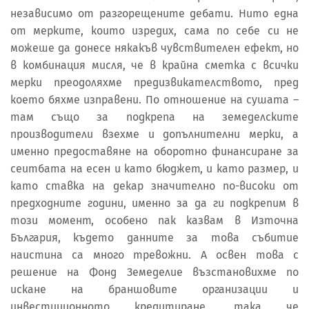
независимо от разгорещените дебати. Нито една
от мерките, които изредих, сама по себе си не
можеше да донесе някакъв чувствителен ефект, но
в комбинация мисля, че в крайна сметка с всички
мерки преодоляхме предизвикателството, пред
което бяхме изправени. По отношение на сушата –
там също за подкрепа на земеделските
производители взехме и допълнителни мерки, а
именно предоставяне на оборотно финансиране за
сеитбата на есен и като бюджет, и като размер, и
като ставка на декар значително по-високи от
предходните години, именно за да ги подкрепим в
този момент, особено пак казвам в Източна
България, където данните за това събитие
наистина са много тревожни. А освен това с
решение на Фонд Земеделие възстановихме по
искане на браншовите организации и
инвестиционното кредитиране, така че