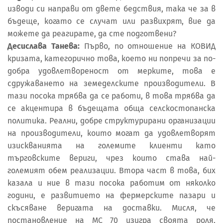
изводи си направи от двете бедствия, така че за в
бъдеще, когато се случат или развихрят, вие да
можете да реагирате, да сте подготвени?
Десислава Танева:
Първо, по отношение на КОВИД
кризата, категорично това, което ни попречи за по-
добра удовлетвореност от мерките, това е
сдружаването на земеделските производители. В
тази посока трябва да се работи, в това трябва да
се акцентира в бъдещата обща селскостопанска
политика. Реални, добре структурирани организации
на производители, които могат да удовлетворят
изискванията на големите клиенти като
търговските вериги, чрез които става най-
големият обем реализации. Втора част в това, бих
казала и ние в тази посока работим от няколко
години, е развитието на фермерските пазари и
скъсяване веригата на доставки. Мисля, че
постановление на МС 70 изигра своята роля,