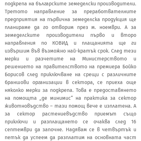
подкрепа на българските земеделски производители.
Третото направление за преработвателните
предприятия на първична земеделска продукция ще
планираме да го отворим през м. ноември. А за
земеделските производители първо и второ
направления по КОВИД и плащанията ще ги
извършим във възможно най-кратък срок. След тези
мерки и разчетите на Министерството и
решението на правителството на премиера Бойко
Борисов след приключване на срещи с различните
браншови организации в сектора, се приеха още
няколко мерки за подкрепа. Това е предоставянето
на помощта „де минимис“ на практика за сектор
животновъдство – тази помощ вече е изплатена. А
за сектор растениевъдство приемът също
приключи и разплащането се очаква след 16
септември да започне. Надявам се в четвъртък и
петък да успеем да разплатим на основната част