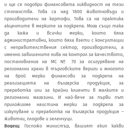
и ще се подобри финансовата ликвидност на тези
стопанства. Това са над 1800 животновъди и
производители на картофи. Това са на практика
акцентите в мерките за подкрепа. Мога също така
да кажа и всички мерки, които бяха
административни, които бяха взети с консултации
с неправителствения сектор, производители, а
именно завишените нива на контрол за качеството,
постановление на МС № 70 за осигуряване на
регионални храни в търговските вериги и многото
на брой мерки финансови за подкрепа на
реализацията на българска продукция, за
преработка или за крайни клиенти в малките и
регионални магазини. И най-вече за първи път
приложихме наистина мерки за подкрепа за
изкупуване и преработка на българска продукция –
животни, плодове и зеленчуци.
Водещ:
Госпожо министър, вашият екип какви