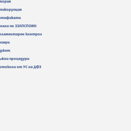
тория
тикорупция
ртификати
гнали по ЗЗЛПСПОИН
рламентарен контрол
риери
джет
ъжни процедури
отоколи от УС на ДФЗ