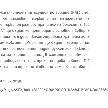
зпълнителната агенция по горите (ИАГ) инж.
е се засилват мерките за намаляване на
то първичен разпространител на болестта. Той
 ИАГ ще бъдат концентрирани основно в Северна
огнищата и десеткилометровата гранична зона
некомплексите. „Мерките ще бъдат насочени към
иня чрез постоянен индивидуален лов, както и
 на заразените зони. „В момента се обмисля
индивидуален отстрел на дива свиня. Той
лв. на отстреляно животно само в рисковите
11.07.2019г.
.bg/bg/Page/ASF2/index/ASF2/%D0%90%D1%84%D1%80%D