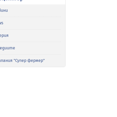
вини
ws
ерия
медиите
мпания "Супер фермер"