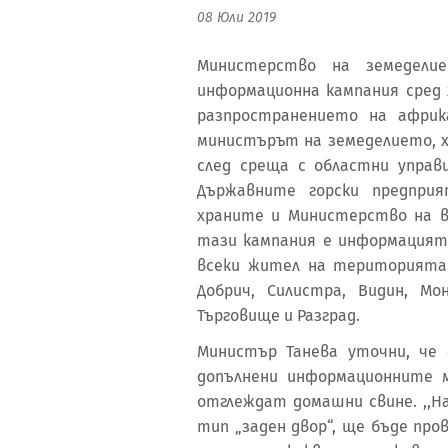
08 Юли 2019
Министерство на земедели
информационна кампания сред 
разпространението на африк
министърът на земеделието, х
след среща с областни управ
Държавните горски предприя
храните и Министерство на в
тази кампания е информацият
всеки жител на територията 
Добрич, Силистра, Видин, Мон
Търговище и Разград.
Министър Танева уточни, че
допълнени информационните 
отглеждат домашни свине. ,,Н
тип „заден двор“, ще бъде про