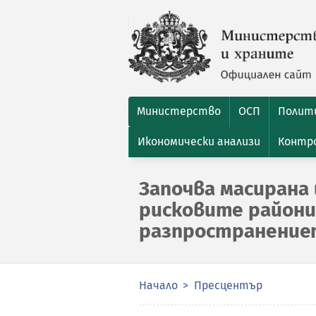
Министерство
ОСП
Полити
Икономически анализи
Контро
Започва масирана
рисковите райони
разпространениет
Начало
Пресцентър