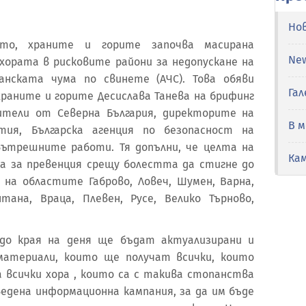
Но
ето, храните и горите започва масирана
Ne
хората в рисковите райони за недопускане на
анската чума по свинете (АЧС). Това обяви
Гал
раните и горите Десислава Танева на брифинг
ители от Северна България, директорите на
В 
тия, Българска агенция по безопасност на
ътрешните работи. Тя допълни, че целта на
Ка
а за превенция срещу болестта да стигне до
на областите Габрово, Ловеч, Шумен, Варна,
тана, Враца, Плевен, Русе, Велико Търново,
 до края на деня ще бъдат актуализирани и
материали, които ще получат всички, които
а всички хора , които са с такива стопанства
ведена информационна кампания, за да им бъде