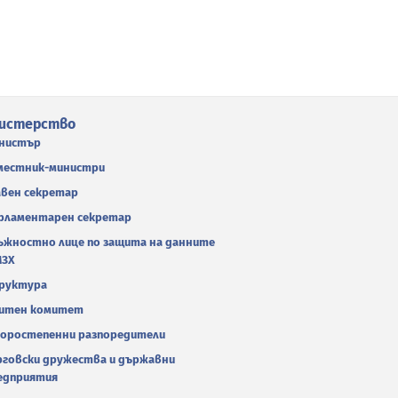
истерство
нистър
местник-министри
авен секретар
рламентарен секретар
ъжностно лице по защита на данните
МЗХ
руктура
итен комитет
оростепенни разпоредители
рговски дружества и държавни
едприятия