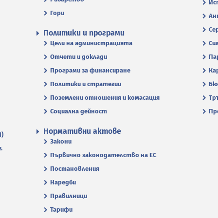
Ис
Гори
Ан
Се
Политики и програми
Цели на администрацията
Си
Отчети и доклади
Па
Програми за финансиране
Ка
Политики и стратегии
Бю
Поземлени отношения и комасация
Тр
Социална дейност
Пр
Нормативни актове
П)
Закони
.
Първично законодателство на ЕС
Постановления
Наредби
Правилници
Тарифи