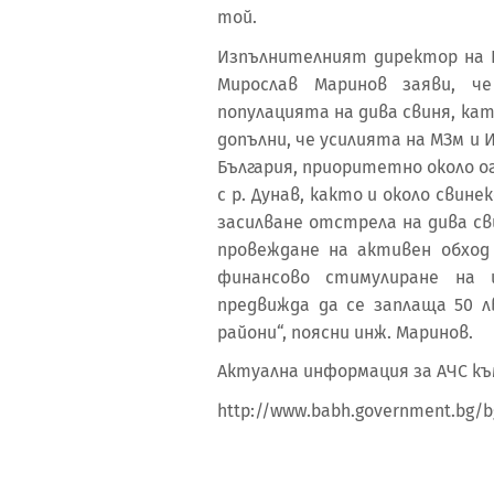
той.
Изпълнителният директор на И
Мирослав Маринов заяви, ч
популацията на дива свиня, ка
допълни, че усилията на МЗм и
България, приоритетно около 
с р. Дунав, както и около сви
засилване отстрела на дива св
провеждане на активен обход
финансово стимулиране на 
предвижда да се заплаща 50 
райони“, поясни инж. Маринов.
Актуална информация за АЧС към 
http://www.babh.government