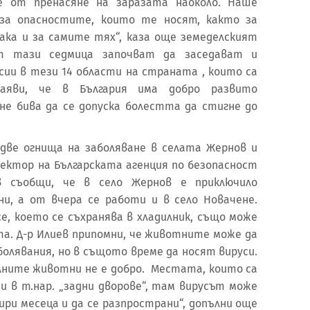
те от пренасяне на заразата наоколо. Наше
 за опасностите, които те носят, както за
ака и за самите тях“, каза още земеделският
от тази седмица започват да заседават и
ии в тези 14 области на страната , които са
 заяви, че в България има добро развито
не бива да се допуска болестта да стигне до
две огнища на заболяване в селата Жернов и
ектор на Българската агенция по безопасност
в съобщи, че в село Жернов е приключило
и, а от вчера се работи и в село Новачене.
е, което се съхранява в хладилник, също може
та. Д-р Илиев припомни, че животните може да
болявания, но в същото време да носят вируси.
лните животни не е добро. Местата, които са
 в т.нар. „задни дворове“, там вирусът може
ири месеца и да се разпространи“, допълни още