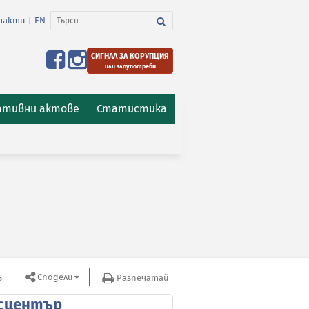
такти
EN
|
СИГНАЛ ЗА КОРУПЦИЯ
или злоупотреби
ативни актове
Статистика
Сподели
S
Разпечатай
сцентър