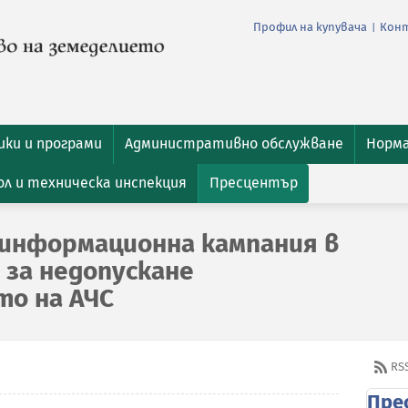
Профил на купувача
Кон
|
ки и програми
Административно обслужване
Норм
л и техническа инспекция
Пресцентър
 информационна кампания в
 за недопускане
о на АЧС
RS
Пре