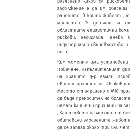
разяснено какви са рискове
задължение е да им обясним
районите, в които живеят , т
министър. Тя допълни, че 
областните епизиотични комис
рискови. Десислава Танева
индустриално свиневъдство и 
него.
Към момента има установени 
Новачене. Изпълнителният дир
на храните д-р Дамян Илие
евтанизирането на 46 животн
Месото от заразено с АЧС прас
да бъде преносител на болест
нямат клинични признаци на за
,,Качеството на месото от бо
обитавали заразените животни
да се запази около три или чет