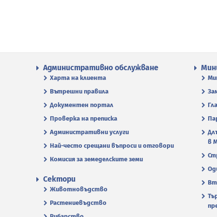
Административно обслужване
Мин
Харта на клиента
Ми
Вътрешни правила
За
Документен портал
Гл
Проверка на преписка
Па
Административни услуги
Дл
в 
Най-често срещани въпроси и отговори
Ст
Комисия за земеделските земи
Од
Сектори
Вт
Животновъдство
Тъ
Растениевъдство
пр
Рибарство