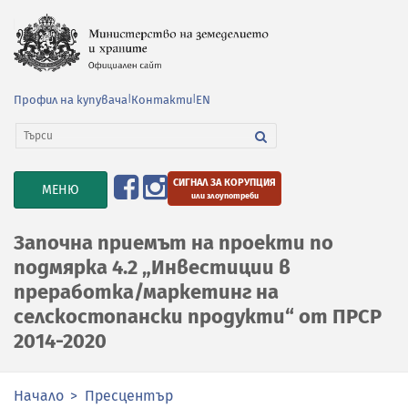
Профил на купувача
|
Контакти
|
EN
СИГНАЛ ЗА КОРУПЦИЯ
TOGGLE
МЕНЮ
или злоупотреби
NAVIGATION
Започна приемът на проекти по
подмярка 4.2 „Инвестиции в
преработка/маркетинг на
селскостопански продукти“ от ПРСР
2014-2020
Начало
Пресцентър