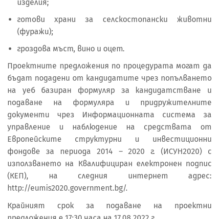
изделия;
готови храни за селскостопански животни
(фуражи);
гроздова мъст, вино и оцет.
Проектните предложения по процедурата могат да
бъдат подадени от кандидатите чрез попълването
на уеб базиран формуляр за кандидатстване и
подаване на формуляра и придружителните
документи чрез Информационната система за
управление и наблюдение на средствата от
Европейските структурни и инвестиционни
фондове за периода 2014 – 2020 г. (ИСУН2020) с
използването на Квалифициран електронен подпис
(КЕП), на следния интернет адрес:
http://eumis2020.government.bg/.
Крайният срок за подаване на проектни
предложения е 17:30 часа на 17.08.2022 г.