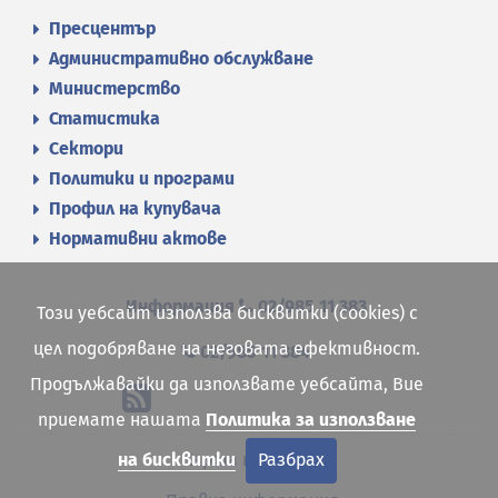
Пресцентър
Административно обслужване
Министерство
Статистика
Сектори
Политики и програми
Профил на купувача
Нормативни актове
Информация
02/985 11 383
Този уебсайт използва бисквитки (cookies) с
цел подобряване на неговата ефективност.
02/985 11 384
Продължавайки да използвате уебсайта, Вие
приемате нашата
Политика за използване
на бисквитки
Разбрах
Карта на сайта