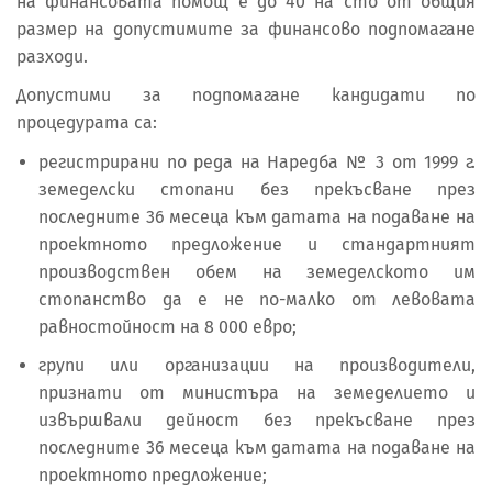
на финансовата помощ е до 40 на сто от общия
размер на допустимите за финансово подпомагане
разходи.
Допустими за подпомагане кандидати по
процедурата са:
регистрирани по реда на Наредба № 3 от 1999 г.
земеделски стопани без прекъсване през
последните 36 месеца към датата на подаване на
проектното предложение и стандартният
производствен обем на земеделското им
стопанство да е не по-малко от левовата
равностойност на 8 000 евро;
групи или организации на производители,
признати от министъра на земеделието и
извършвали дейност без прекъсване през
последните 36 месеца към датата на подаване на
проектното предложение;