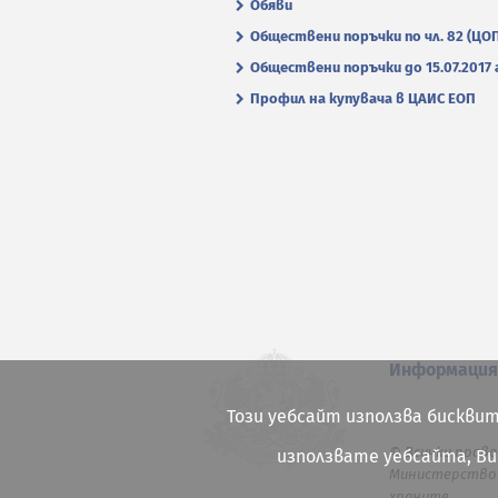
Обяви
Обществени поръчки по чл. 82 (ЦО
Обществени поръчки до 15.07.2017 г
Профил на купувача в ЦАИС ЕОП
Информаци
Този уебсайт използва бисквит
© Всички права
използвате уебсайта, В
Министерство 
храните