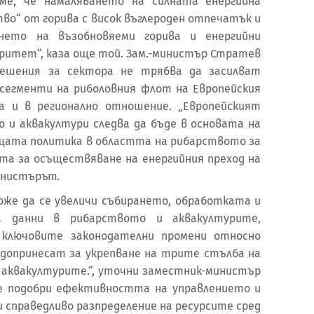
ме, че намаляването на силната енергийна
во“ от горива с висок въглероден отпечатък и
нето на възобновяеми горива и енергийни
оритет“, каза още той. Зам.-министър Стратев
ешения за сектора не трябва да засилват
сегменти на риболовния флот на Европейския
а и в регионално отношение. „Европейският
о и аквакултури следва да бъде в основата на
щата политика в областта на рибарството за
та за осъществяване на енергийния преход на
инистърът.
же да се увеличи събирането, обработката и
а данни в рибарството и аквакултурите,
е ключовите законодателни промени относно
допринесат за укрепване на трите стълба на
аквакултурите.“, уточни заместник-министър
е подобри ефективността на управлението и
и справедливо разпределение на ресурсите сред