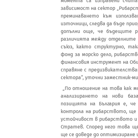
момента са изправени счита
зависимост на сектор „Рибарст
преминаването към използва
източници, следва да бъде при
допълни още, че бъдещите р
различията между отделните 
съюз, както структурно, так
фонд за морско дело, рибарств
финансовия инструмент на Об
справяне с предизвикателства
сектора“, уточни заместник-м
„По отношение на това как мо
анализирането на нови баз
позицията на България е, ч
контрола на рибарството, ще 
устойчивост в рибарството и 
Стратев. Според него това щ
ще се доведе до оптимизиране 