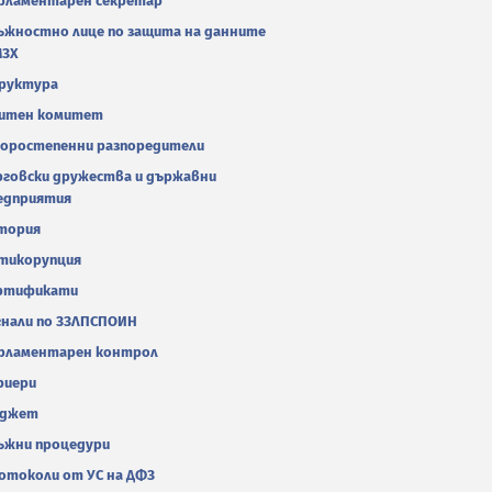
рламентарен секретар
ъжностно лице по защита на данните
МЗХ
руктура
итен комитет
оростепенни разпоредители
рговски дружества и държавни
едприятия
тория
тикорупция
ртификати
гнали по ЗЗЛПСПОИН
рламентарен контрол
риери
джет
ъжни процедури
отоколи от УС на ДФЗ