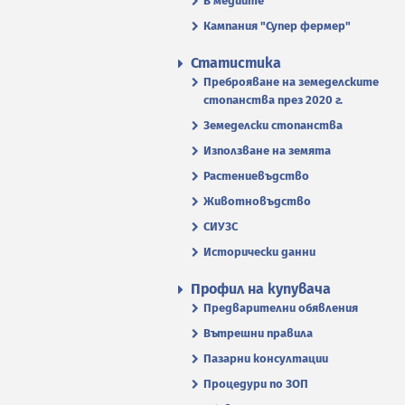
В медиите
Кампания "Супер фермер"
Статистика
Преброяване на земеделските
стопанства през 2020 г.
Земеделски стопанства
Използване на земята
Растениевъдство
Животновъдство
СИУЗС
Исторически данни
Профил на купувача
Предварителни обявления
Вътрешни правила
Пазарни консултации
Процедури по ЗОП