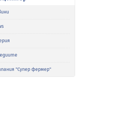
вини
ws
ерия
медиите
мпания "Супер фермер"