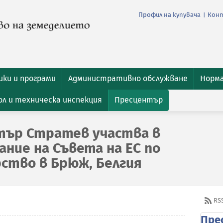
Профил на купувача
Кон
|
ки и програми
Административно обслужване
Норм
л и техническа инспекция
Пресцентър
тър Стратев участва в
ние на Съвета на ЕС по
рство в Брюж, Белгия
RS
Пре