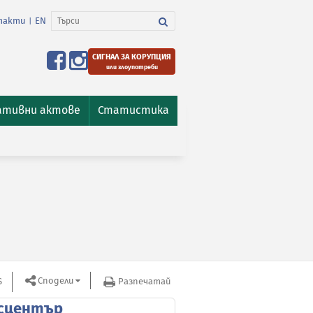
такти
EN
|
СИГНАЛ ЗА КОРУПЦИЯ
или злоупотреби
ативни актове
Статистика
Сподели
S
Разпечатай
сцентър