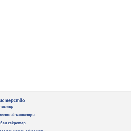
истерство
нистър
местник-министри
авен секретар