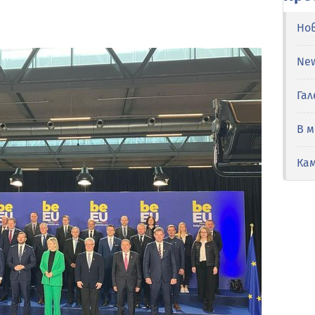
Но
Ne
Гал
В 
Ка