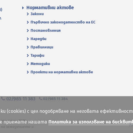
Нормативни актове
П)
Закони
.
Първично законодателство на ЕС
Постановления
Наредби
Правилници
Тарифи
Методики
Проекти на нормативни актове
я
02/985 11 383
02/985 11 384
ки (cookies) с цел подобряване на неговата ефективност
 запазени 2026
ие приемате нашата
Политика за използване на бисквит
К
на земеделието и