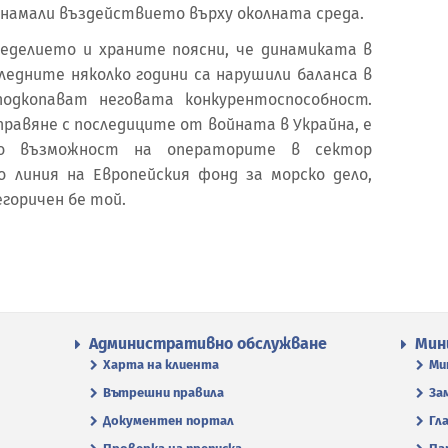
 намали въздействието върху околната среда.
еделието и храните поясни, че динамиката в
ледните няколко години са нарушили баланса в
одкопават неговата конкурентоспособност.
правяне с последиците от войната в Украйна, е
о възможност на операторите в сектор
о линия на Европейския фонд за морско дело,
егоричен бе той.
Административно обслужване
Мин
Харта на клиента
Ми
Вътрешни правила
За
Документен портал
Гл