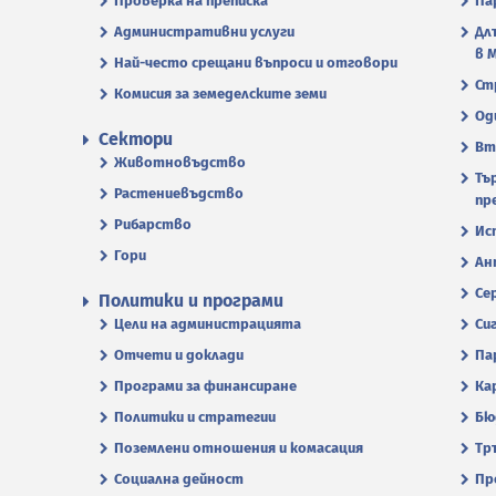
Проверка на преписка
Па
Административни услуги
Дл
в 
Най-често срещани въпроси и отговори
Ст
Комисия за земеделските земи
Од
Сектори
Вт
Животновъдство
Тъ
Растениевъдство
пр
Рибарство
Ис
Гори
Ан
Се
Политики и програми
Цели на администрацията
Си
Отчети и доклади
Па
Програми за финансиране
Ка
Политики и стратегии
Бю
Поземлени отношения и комасация
Тр
Социална дейност
Пр