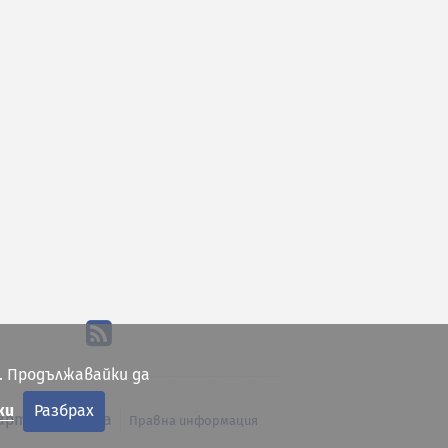
. Продължавайки да
ки
Разбрах
арта на сайта
Правна информация