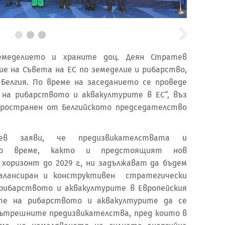
емеделието и храните доц. Деян Стратев
ие на Съвета на ЕС по земеделие и рибарство,
 Белгия. По време на заседанието се проведе
 на рибарството и аквакултурите в ЕС“, въз
пространен от Белгийското председателство
тев заяви, че предизвикателствата и
о време, както и предстоящият нов
 хоризонт до 2029 г., ни задължават да бъдем
алансиран и конструктивен стратегически
рибарството и аквакултурите в Европейския
те на рибарството и аквакултурите да се
вътрешните предизвикателства, пред които в