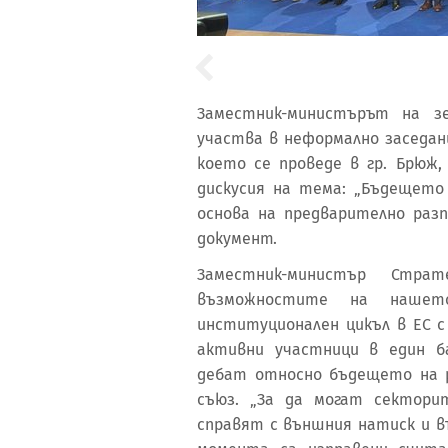
Заместник-министърът на з
участва в неформално заседан
което се проведе в гр. Брюж,
дискусия на тема: „Бъдещето
основа на предварително раз
документ.
Заместник-министър Стра
възможностите на нашет
институционален цикъл в ЕС с
активни участници в един б
дебат относно бъдещето на 
съюз. „За да могат сектори
справят с външния натиск и 