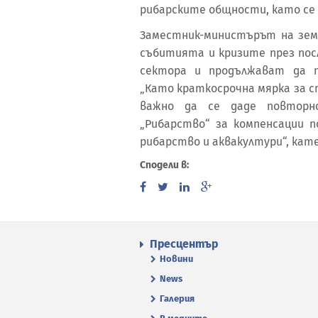
рибарските общности, като се
Заместник-министърът на зем
събитията и кризите през пос
сектора и продължават да п
„Като краткосрочна мярка за с
важно да се даде повторн
„Рибарство“ за компенсации п
рибарство и аквакултури“, кат
Сподели в:
Пресцентър
Новини
News
Галерия