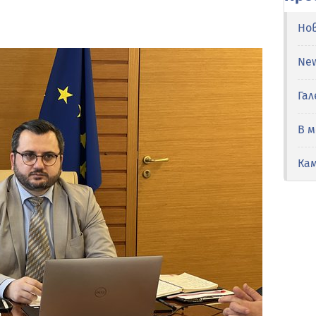
Но
Ne
Гал
В 
Ка