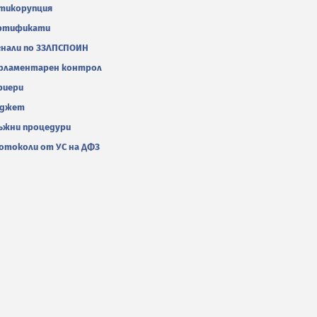
тикорупция
ртификати
гнали по ЗЗЛПСПОИН
рламентарен контрол
риери
джет
ъжни процедури
отоколи от УС на ДФЗ