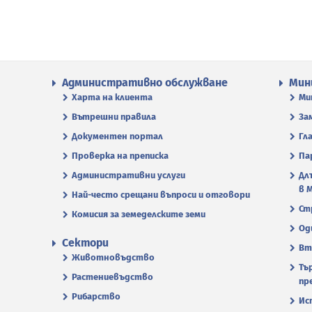
Административно обслужване
Мин
Харта на клиента
Ми
Вътрешни правила
За
Документен портал
Гл
Проверка на преписка
Па
Административни услуги
Дл
в 
Най-често срещани въпроси и отговори
Ст
Комисия за земеделските земи
Од
Сектори
Вт
Животновъдство
Тъ
Растениевъдство
пр
Рибарство
Ис