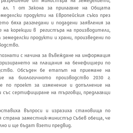
и разрешение от министъра на земеделието,
, ал. 1 от Закона за прилагане на Общата
емеделски продукти на Европейския съюз през
ието бяха разгледани и подадени заявления за
е на корекции в регистъра на производители,
 земеделски продукти и храни, произведени по
водство.
познати с начина за въвеждане на информация
оризирането на плащания на бенефициери по
одство. Обсъден бе етапът на приемане на
ие на биологичното производство 2030 г.
е по проект за изменение и допълнение на
ни със сертифициране на търговци, предлагащи
ставиха въпроси и изразиха становища по
я страна заместник-министър Събев обеща, че
но и ще бъдат взети предвид.