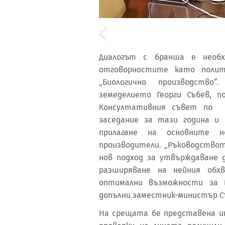
Диалогът с бранша е необх
отговорностите като полит
„Биологично производство
земеделието Георги Събев, 
Консултативния съвет по б
заседание за тази година и
прилагане на основните н
производители. „Ръководство
нов подход за утвърждаване 
разширяване на нейния обх
оптимални възможности за 
допълни заместник-министър С
На срещата бе представена и