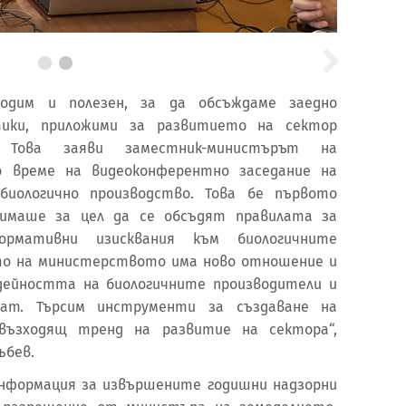
одим и полезен, за да обсъждаме заедно
ики, приложими за развитието на сектор
“. Това заяви заместник-министърът на
по време на видеоконферентно заседание на
иологично производство. Това бе първото
 имаше за цел да се обсъдят правилата за
ормативни изисквания към биологичните
то на министерството има ново отношение и
дейността на биологичните производители и
ват. Търсим инструменти за създаване на
възходящ тренд на развитие на сектора“,
ъбев.
нформация за извършените годишни надзорни