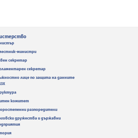
истерство
нистър
местник-министри
авен секретар
рламентарен секретар
ъжностно лице по защита на данните
МЗХ
руктура
итен комитет
оростепенни разпоредители
рговски дружества и държавни
едприятия
тория