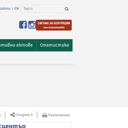
такти
EN
|
СИГНАЛ ЗА КОРУПЦИЯ
или злоупотреби
ативни актове
Статистика
Сподели
S
Разпечатай
сцентър