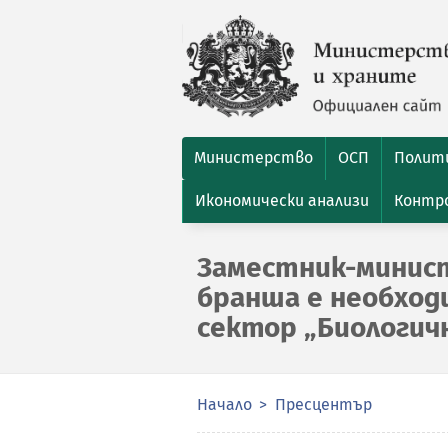
Министерство
ОСП
Полити
Икономически анализи
Контро
Заместник-минист
бранша е необход
сектор „Биологич
Начало
Пресцентър