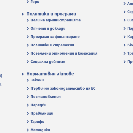
Гори
Ан
Се
Политики и програми
Цели на администрацията
Си
Отчети и доклади
Па
Програми за финансиране
Ка
Политики и стратегии
Бю
Поземлени отношения и комасация
Тр
Социална дейност
Пр
Нормативни актове
П)
Закони
.
Първично законодателство на ЕС
Постановления
Наредби
Правилници
Тарифи
Методики