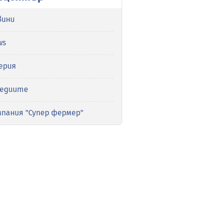
вини
ws
ерия
медиите
мпания "Супер фермер"