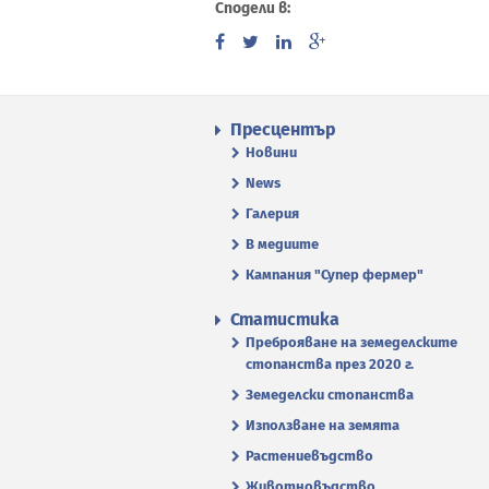
Сподели в:
Пресцентър
Новини
News
Галерия
В медиите
Кампания "Супер фермер"
Статистика
Преброяване на земеделските
стопанства през 2020 г.
Земеделски стопанства
Използване на земята
Растениевъдство
Животновъдство