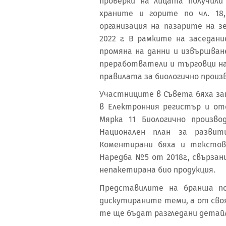
проверки на лицата получил
храните и горите по чл. 18
организация на пазарите на з
2022 г. В рамките на заседан
промяна на данни и извършван
преработватели и търговци на
правилата за биологично произ
Участниците в Съвета бяха за
в Електронния регистър и от
Мярка 11 Биологично произв
Национален план за развит
Коментирани бяха и текстов
Наредба №5 от 2018г., свърза
непакетирана био продукция.
Представилите на бранша по
дискутираните теми, а от сво
те ще бъдат разгледани детайл