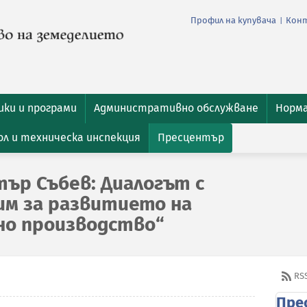
Профил на купувача
Кон
|
ки и програми
Административно обслужване
Норм
л и техническа инспекция
Пресцентър
ър Събев: Диалогът с
им за развитието на
но производство“
RS
Пре