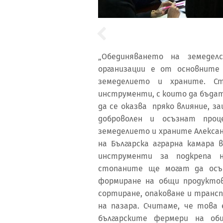
„Обединяването на земедел
организации е от основните
земеделието и храните. С
инструменти, с които да бъдат
да се оказва пряко влияние, 
доброволен и осъзнат проц
земеделието и храните Алекса
на Българска аграрна камара 
инструменти за подкрепа н
стопаните ще могат да осъ
формиране на общи продуктов
сортиране, опаковане и транс
на пазара. Считаме, че това
българските фермери на общ