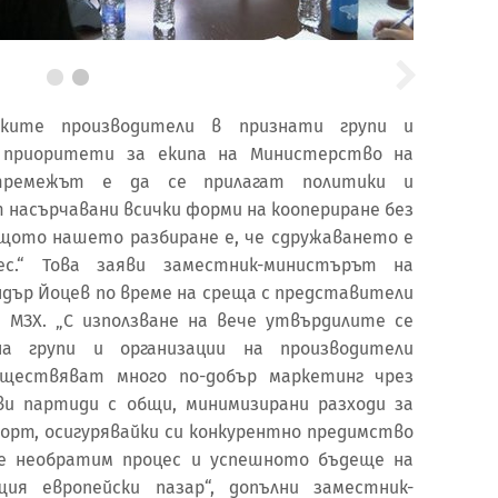
ските производители в признати групи и
 приоритети за екипа на Министерство на
тремежът е да се прилагат политики и
 насърчавани всички форми на коопериране без
защото нашето разбиране е, че сдружаването е
ес.“ Това заяви заместник-министърът на
ндър Йоцев по време на среща с представители
в МЗХ. „С използване на вече утвърдилите се
а групи и организации на производители
ществяват много по-добър маркетинг чрез
и партиди с общи, минимизирани разходи за
порт, осигурявайки си конкурентно предимство
 е необратим процес и успешното бъдеще на
ия европейски пазар“, допълни заместник-