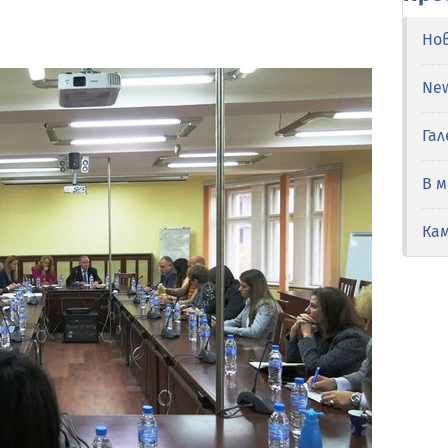
Но
Ne
Гал
В 
Ка