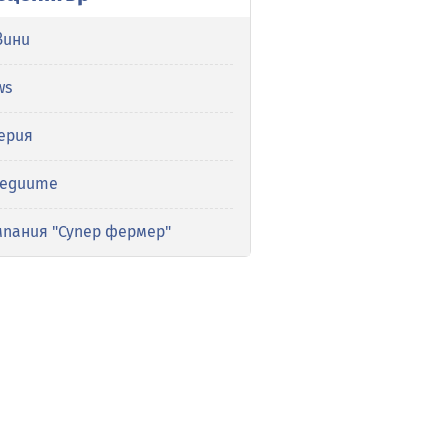
вини
ws
ерия
медиите
мпания "Супер фермер"