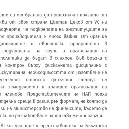
гите си от бранша да припознаят ползите от
заяви от своя страна Цветан Цеков от УС на
й подчерта, че подкрепата на институциите за
те производители е много важна. От бранша
ционалните и европейски приоритети в
 подкрепата на групи и организации на
политики да бъдат в синхрон. Във връзка с
я контрол върху фискалната дисциплина с
искутирана необходимостта от изготвяне на
 указания относно данъчния статус на
а земеделието и храните организации на
е членове. Представителите на НАП поеха
отделна среща в разширен формат, на която да
ли на Министерство на финансите, където да
пки по разработване на такава методология.
 взеха участие и представители на Българска