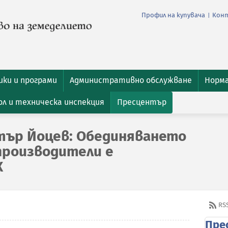
Профил на купувача
Кон
|
ки и програми
Административно обслужване
Норм
л и техническа инспекция
Пресцентър
тър Йоцев: Обединяването
производители е
Х
RS
Пре