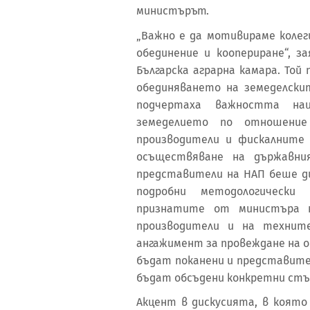
министърът.
„Важно е да мотивираме коле
обединение и коопериране“, 
Българска аграрна камара. То
обединяването на земеделски
подчертаха важността на
земеделието по отношение
производители и фискалните 
осъществяване на държавни
представители на НАП беше д
подробни методологически
признатите от министъра н
производители и на технит
ангажимент за провеждане на 
бъдат поканени и представите
бъдат обсъдени конкретни стъ
Акцент в дискусията, в която