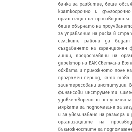
банка за развитие, беше обсъ
краткосрочно и дългосрочн
организации на производители
беше обърнато на проучванет
за управление на риска в Стра
селските райони да бъдат
създаването на гаранционен 
линии, предоставяни на орг
директор на БАК Светлана Боян
обхвата и приложното поле на
програмен период, като това 
заинтересовани институции. В
финансови инструменти Симео
удовлетвореност от усилията
мярката за подпомагане за заг
и за увеличаване на размера 
организациите на произв
възможностите за подпомагане