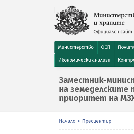
Министерство
ОСП
Полити
Икономически анализи
Контро
Заместник-минис
на земеделските 
приоритет на МЗ
Начало
Пресцентър