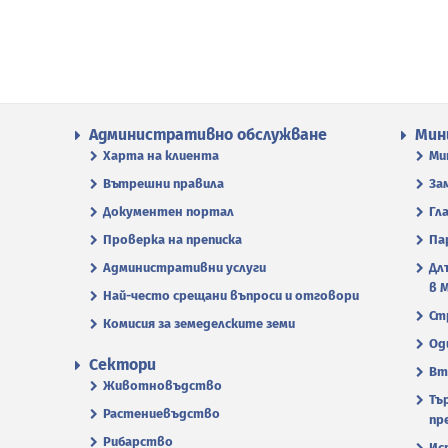
Административно обслужване
Мин
Харта на клиента
Ми
Вътрешни правила
За
Документен портал
Гл
Проверка на преписка
Па
Административни услуги
Дл
в 
Най-често срещани въпроси и отговори
Ст
Комисия за земеделските земи
Од
Сектори
Вт
Животновъдство
Тъ
Растениевъдство
пр
Рибарство
Ис