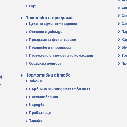
Гори
Ан
Се
Политики и програми
Цели на администрацията
Си
Отчети и доклади
Па
Програми за финансиране
Ка
Политики и стратегии
Бю
Поземлени отношения и комасация
Тр
Социална дейност
Пр
Нормативни актове
П)
Закони
.
Първично законодателство на ЕС
Постановления
Наредби
Правилници
Тарифи