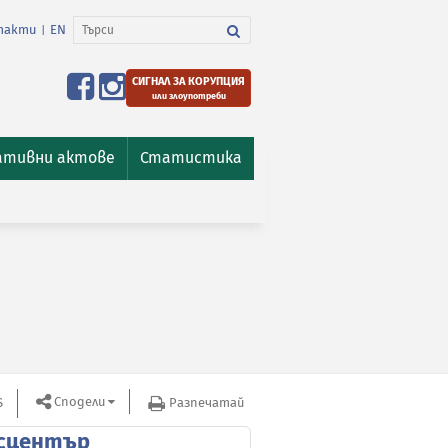
такти
EN
|
СИГНАЛ ЗА КОРУПЦИЯ
или злоупотреби
ативни актове
Статистика
Сподели
S
Разпечатай
сцентър