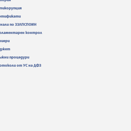
тикорупция
ртификати
гнали по ЗЗЛПСПОИН
рламентарен контрол
риери
джет
ъжни процедури
отоколи от УС на ДФЗ