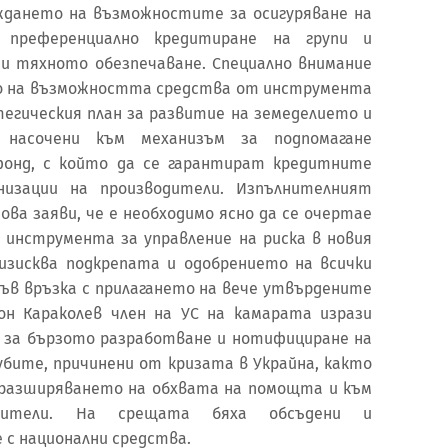
ждането на възможностите за осигуряване на
о преференциално кредитиране на групи и
 и тяхното обезпечаване. Специално внимание
о на възможността средства от инструмента
тегическия план за развитие на земеделието и
 насочени към механизъм за подпомагане
фонд, с който да се гарантират кредитните
анизации на производители. Изпълнителният
ова заяви, че е необходимо ясно да се очертае
 инструмента за управление на риска в новия
изисква подкрепата и одобрението на всички
ъв връзка с прилагането на вече утвърдените
н Караколев член на УС на камарата изрази
 за бързото разработване и нотифициране на
убите, причинени от кризата в Украйна, както
и разширяването на обхвата на помощта и към
одители. На срещата бяха обсъдени и
 с национални средства.