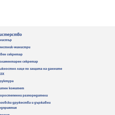
истерство
нистър
местник-министри
авен секретар
рламентарен секретар
ъжностно лице по защита на данните
МЗХ
руктура
итен комитет
оростепенни разпоредители
рговски дружества и държавни
едприятия
тория